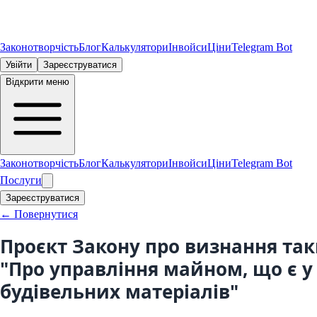
Законотворчість
Блог
Калькулятори
Інвойси
Ціни
Telegram Bot
Увійти
Зареєструватися
Відкрити меню
Законотворчість
Блог
Калькулятори
Інвойси
Ціни
Telegram Bot
Послуги
Зареєструватися
← Повернутися
Проєкт Закону про визнання таки
"Про управління майном, що є у
будівельних матеріалів"