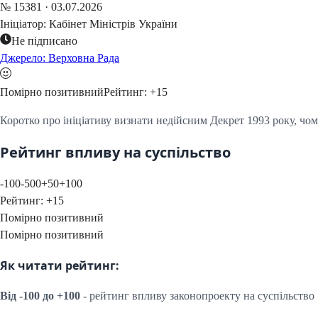
№
15381
·
03.07.2026
Ініціатор:
Кабінет Міністрів України
Не підписано
Джерело: Верховна Рада
Помірно позитивний
Рейтинг:
+
15
Коротко про ініціативу визнати недійсним Декрет 1993 року, чому
Рейтинг впливу на суспільство
-100
-50
0
+50
+100
Рейтинг:
+
15
Помірно позитивний
Помірно позитивний
Як читати рейтинг:
Від -100 до +100
- рейтинг впливу законопроекту на суспільство