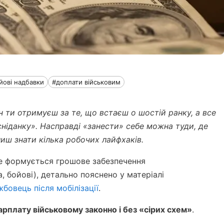
йові надбавки
#доплати військовим
н ти отримуєш за те, що встаєш о шостій ранку, а все
 сніданку». Насправді «занести» себе можна туди, де
иш знати кілька робочих лайфхаків.
е формується грошове забезпечення
, бойові), детально пояснено у матеріалі
бовець після мобілізації
.
арплату військовому законно і без «сірих схем»
.