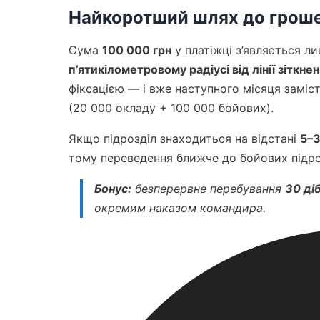
Найкоротший шлях до гроше
Сума
100 000 грн
у платіжці з’являється л
п’ятикілометровому радіусі від лінії зіткне
фіксацією — і вже наступного місяця замі
(20 000 окладу + 100 000 бойових).
Якщо підрозділ знаходиться на відстані
5–3
тому переведення ближче до бойових підроз
Бонус:
безперервне перебування
30 діб
окремим наказом командира.