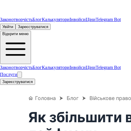
Законотворчість
Блог
Калькулятори
Інвойси
Ціни
Telegram Bot
Увійти
Зареєструватися
Відкрити меню
Законотворчість
Блог
Калькулятори
Інвойси
Ціни
Telegram Bot
Послуги
Зареєструватися
Головна
⮞
Блог
⮞
Військове прав
Як збільшити 