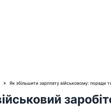
о
⮞
Як збільшити зарплату військовому: поради та 
військовий заробіт