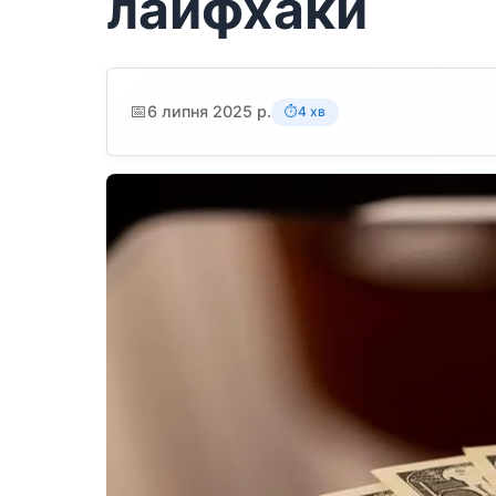
лайфхаки
📅
6 липня 2025 р.
4 хв
⏱️