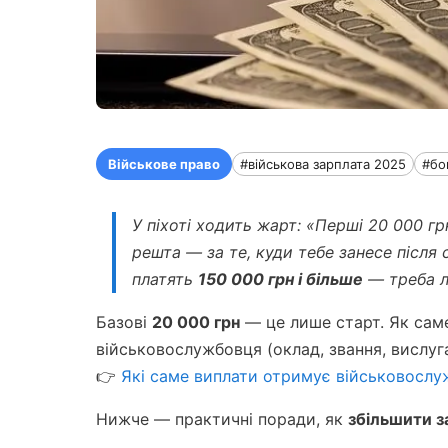
Військове право
#військова зарплата 2025
#бо
У піхоті ходить жарт: «Перші 20 000 гр
решта — за те, куди тебе занесе після
платять
150 000 грн і більше
— треба л
Базові
20 000 грн
— це лише старт. Як сам
військовослужбовця (оклад, звання, вислуга
👉
Які саме виплати отримує військовослуж
Нижче — практичні поради, як
збільшити з