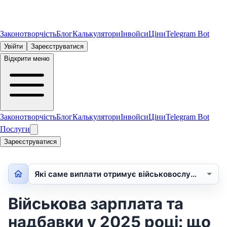
Законотворчість
Блог
Калькулятори
Інвойси
Ціни
Telegram Bot
Увійти
Зареєструватися
Відкрити меню
Законотворчість
Блог
Калькулятори
Інвойси
Ціни
Telegram Bot
Послуги
Зареєструватися
Які саме виплати отримує військовослужбовец…
Військова зарплата та
надбавки у 2025 році: що