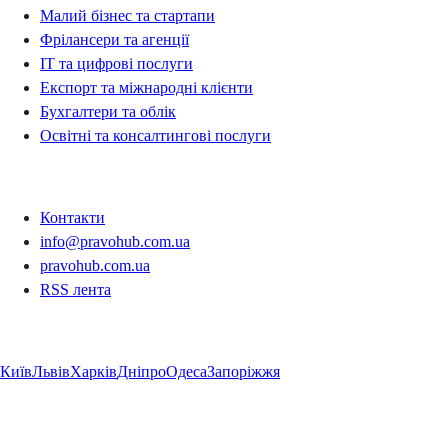
Малий бізнес та стартапи
Фрілансери та агенції
IT та цифрові послуги
Експорт та міжнародні клієнти
Бухгалтери та облік
Освітні та консалтингові послуги
Контакти
Контакти
info@pravohub.com.ua
pravohub.com.ua
RSS лента
Регіони
Київ
Львів
Харків
Дніпро
Одеса
Запоріжжя
Регіони