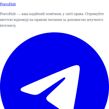
Pravo
Hub
Почати консультацію
PravoHub — ваш надійний помічник у світі права. Отримуйте
миттєві відповіді на правові питання за допомогою штучного
інтелекту.