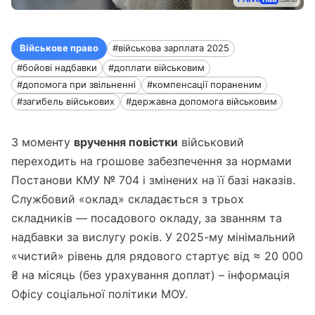
Військове право
#військова зарплата 2025
#бойові надбавки
#доплати військовим
#допомога при звільненні
#компенсації пораненим
#загибель військових
#державна допомога військовим
З моменту
вручення повістки
військовий
переходить на грошове забезпечення за нормами
Постанови КМУ № 704 і змінених на її базі наказів.
Службовий «оклад» складається з трьох
складників — посадового окладу, за званням та
надбавки за вислугу років. У 2025-му мінімальний
«чистий» рівень для рядового стартує від ≈ 20 000
₴ на місяць (без урахування доплат) – інформація
Офісу соціальної політики МОУ.