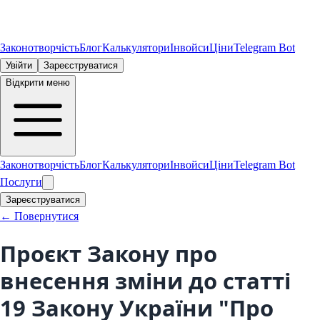
Законотворчість
Блог
Калькулятори
Інвойси
Ціни
Telegram Bot
Увійти
Зареєструватися
Відкрити меню
Законотворчість
Блог
Калькулятори
Інвойси
Ціни
Telegram Bot
Послуги
Зареєструватися
← Повернутися
Проєкт Закону про
внесення зміни до статті
19 Закону України "Про