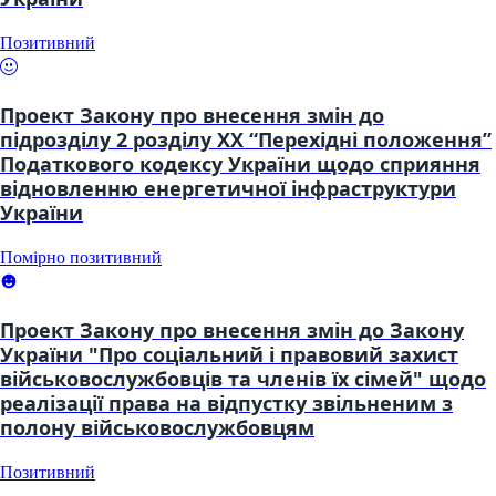
Позитивний
Проект Закону про внесення змін до
підрозділу 2 розділу XX “Перехідні положення”
Податкового кодексу України щодо сприяння
відновленню енергетичної інфраструктури
України
Помірно позитивний
Проект Закону про внесення змін до Закону
України "Про соціальний і правовий захист
військовослужбовців та членів їх сімей" щодо
реалізації права на відпустку звільненим з
полону військовослужбовцям
Позитивний