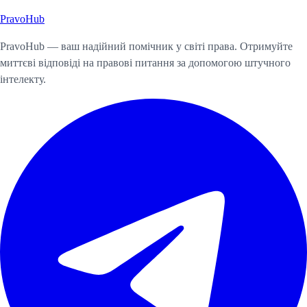
Pravo
Hub
Почати консультацію
PravoHub — ваш надійний помічник у світі права. Отримуйте
миттєві відповіді на правові питання за допомогою штучного
інтелекту.