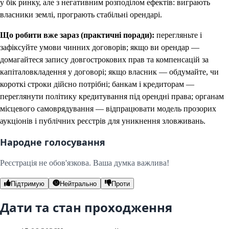
у бік ринку, але з негативним розподілом ефектів: виграють
власники землі, програють стабільні орендарі.
Що робити вже зараз (практичні поради):
перегляньте і
зафіксуйте умови чинних договорів; якщо ви орендар —
домагайтеся запису довгострокових прав та компенсацій за
капіталовкладення у договорі; якщо власник — обдумайте, чи
короткі строки дійсно потрібні; банкам і кредиторам —
переглянути політику кредитування під орендні права; органам
місцевого самоврядування — відпрацювати модель прозорих
аукціонів і публічних реєстрів для уникнення зловживань.
Народне голосування
Реєстрація не обов'язкова. Ваша думка важлива!
Підтримую
Нейтрально
Проти
Дати та стан проходження