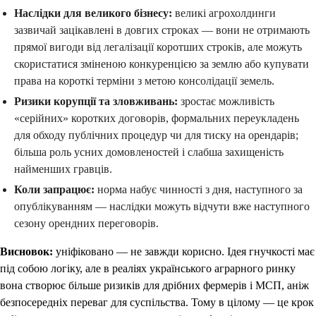
Наслідки для великого бізнесу:
великі агрохолдинги
зазвичай зацікавлені в довгих строках — вони не отримають
прямої вигоди від легалізації коротших строків, але можуть
скористатися зміненою конкуренцією за землю або купувати
права на короткі терміни з метою консолідації земель.
Ризики корупції та зловживань:
зростає можливість
«серійних» коротких договорів, формальних переукладень
для обходу публічних процедур чи для тиску на орендарів;
більша роль усних домовленостей і слабша захищеність
найменших гравців.
Коли запрацює:
норма набує чинності з дня, наступного за
опублікуванням — наслідки можуть відчути вже наступного
сезону орендних переговорів.
Висновок:
уніфіковано — не завжди корисно. Ідея гнучкості має
під собою логіку, але в реаліях українського аграрного ринку
вона створює більше ризиків для дрібних фермерів і МСП, аніж
безпосередніх переваг для суспільства. Тому в цілому — це крок