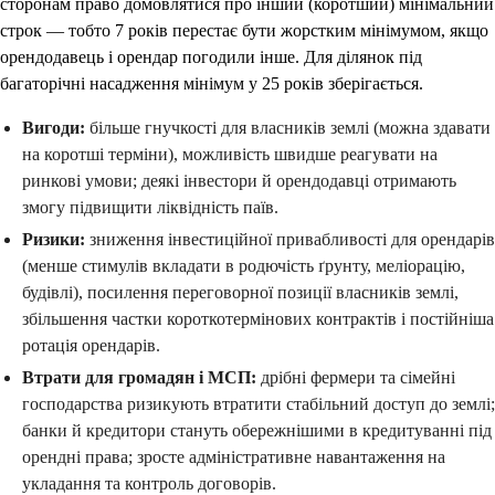
сторонам право домовлятися про інший (коротший) мінімальний
строк — тобто 7 років перестає бути жорстким мінімумом, якщо
орендодавець і орендар погодили інше. Для ділянок під
багаторічні насадження мінімум у 25 років зберігається.
Вигоди:
більше гнучкості для власників землі (можна здавати
на коротші терміни), можливість швидше реагувати на
ринкові умови; деякі інвестори й орендодавці отримають
змогу підвищити ліквідність паїв.
Ризики:
зниження інвестиційної привабливості для орендарів
(менше стимулів вкладати в родючість ґрунту, меліорацію,
будівлі), посилення переговорної позиції власників землі,
збільшення частки короткотермінових контрактів і постійніша
ротація орендарів.
Втрати для громадян і МСП:
дрібні фермери та сімейні
господарства ризикують втратити стабільний доступ до землі;
банки й кредитори стануть обережнішими в кредитуванні під
орендні права; зросте адміністративне навантаження на
укладання та контроль договорів.