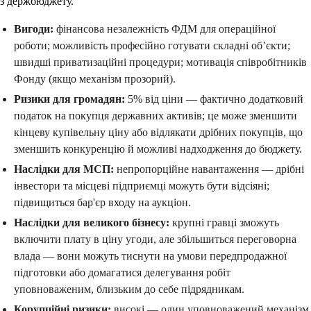
з держбюджету.
Вигоди:
фінансова незалежність ФДМ для операційної
роботи; можливість професійно готувати складні об’єкти;
швидші приватизаційні процедури; мотивація співробітників
Фонду (якщо механізм прозорий).
Ризики для громадян:
5% від ціни — фактично додатковий
податок на покупця державних активів; це може зменшити
кінцеву купівельну ціну або відлякати дрібних покупців, що
зменшить конкуренцію й можливі надходження до бюджету.
Наслідки для МСП:
непропорційне навантаження — дрібні
інвестори та місцеві підприємці можуть бути відсіяні;
підвищиться бар'єр входу на аукціон.
Наслідки для великого бізнесу:
крупні гравці зможуть
включити плату в ціну угоди, але збільшиться переговорна
влада — вони можуть тиснути на умови передпродажної
підготовки або домагатися делегування робіт
уповноваженим, близьким до себе підрядникам.
Корупційні ризики:
високі — один уповноважений механізм