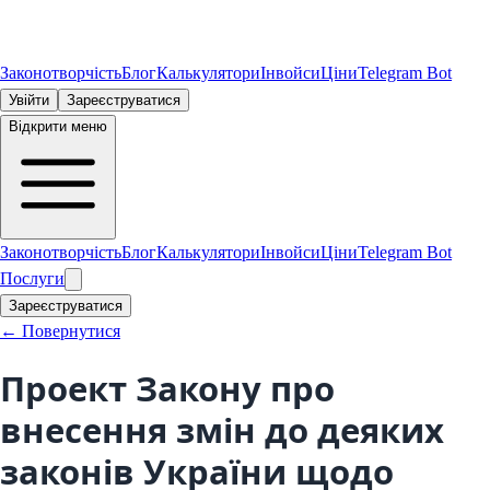
Законотворчість
Блог
Калькулятори
Інвойси
Ціни
Telegram Bot
Увійти
Зареєструватися
Відкрити меню
Законотворчість
Блог
Калькулятори
Інвойси
Ціни
Telegram Bot
Послуги
Зареєструватися
← Повернутися
Проект Закону про
внесення змін до деяких
законів України щодо