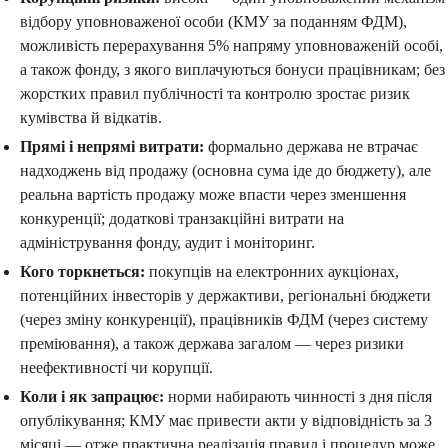
відбору уповноваженої особи (КМУ за поданням ФДМ),
можливість перерахування 5% напряму уповноваженій особі,
а також фонду, з якого виплачуються бонуси працівникам; без
жорстких правил публічності та контролю зростає ризик
кумівства й відкатів.
Прямі і непрямі витрати:
формально держава не втрачає
надходжень від продажу (основна сума іде до бюджету), але
реальна вартість продажу може впасти через зменшення
конкуренції; додаткові транзакційні витрати на
адміністрування фонду, аудит і моніторинг.
Кого торкнеться:
покупців на електронних аукціонах,
потенційних інвесторів у держактиви, регіональні бюджети
(через зміну конкуренції), працівників ФДМ (через систему
преміювання), а також держава загалом — через ризики
неефективності чи корупції.
Коли і як запрацює:
норми набирають чинності з дня після
опублікування; КМУ має привести акти у відповідність за 3
місяці — отже практична реалізація правил і процедур може