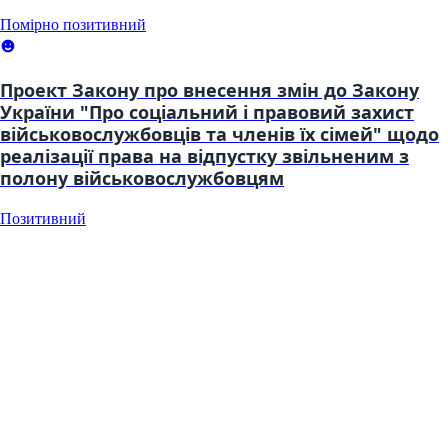
Помірно позитивний
Проект Закону про внесення змін до Закону
України "Про соціальний і правовий захист
військовослужбовців та членів їх сімей" щодо
реалізації права на відпустку звільненим з
полону військовослужбовцям
Позитивний