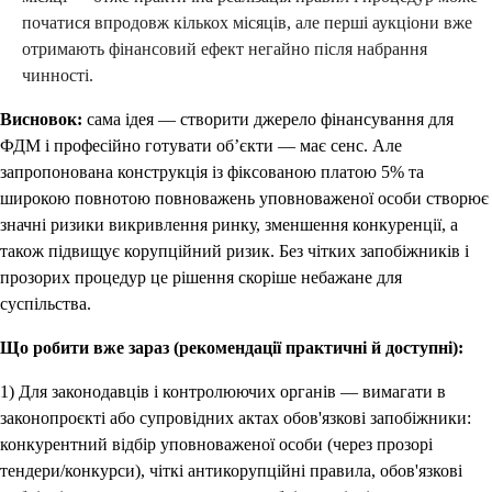
початися впродовж кількох місяців, але перші аукціони вже
отримають фінансовий ефект негайно після набрання
чинності.
Висновок:
сама ідея — створити джерело фінансування для
ФДМ і професійно готувати об’єкти — має сенс. Але
запропонована конструкція із фіксованою платою 5% та
широкою повнотою повноважень уповноваженої особи створює
значні ризики викривлення ринку, зменшення конкуренції, а
також підвищує корупційний ризик. Без чітких запобіжників і
прозорих процедур це рішення скоріше небажане для
суспільства.
Що робити вже зараз (рекомендації практичні й доступні):
1) Для законодавців і контролюючих органів — вимагати в
законопроєкті або супровідних актах обов'язкові запобіжники:
конкурентний відбір уповноваженої особи (через прозорі
тендери/конкурси), чіткі антикорупційні правила, обов'язкові