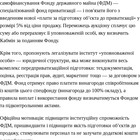
самофінансування Фонду державного майна (ФДМ) —
спеціалізований фонд приватизації — і пов'язати його з
введенням нової «плати за підготовку об’єкта до приватизації» у
розмірі 5% від ціни продажу. Переможець аукціону сплачує цю
суму або перераховує її уповноваженій особі, яку визначить
Кабмін за поданням Фонду.
Крім того, пропонують легалізувати інститут «уповноваженої
особи» — юридичної структури, яка може виконувати весь
комплекс передприватизаційної підготовки: техдокументація,
оцінка, реєстрація прав, аудит, маркетинг тощо — за договором з
ФДМ. Фонд отримує право платити винагороди співробітникам
із коштів цього спецфонду (винагорода до 100% окладу), а
правила виплат і використання фонду визначатимуться Фондом
та підконтрольними актами.
Офіційна мотивація: підвищити інституційну спроможність
ФДМ, пришвидшити і підвищити якість підготовки об’єктів до
продажу, стимулювати персонал та не залучати додаткові кошти