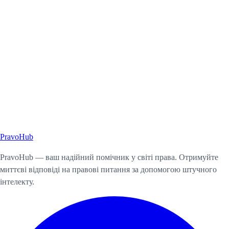
Pravo
Hub
Почати консультацію
PravoHub — ваш надійний помічник у світі права. Отримуйте
миттєві відповіді на правові питання за допомогою штучного
інтелекту.