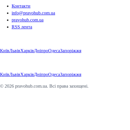
Контакти
info@pravohub.com.ua
pravohub.com.ua
RSS лента
Регіони
Київ
Львів
Харків
Дніпро
Одеса
Запоріжжя
Регіони
Київ
Львів
Харків
Дніпро
Одеса
Запоріжжя
©
2026
pravohub.com.ua. Всі права захищені.