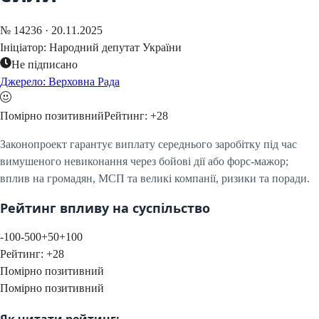
№
14236
·
20.11.2025
Ініціатор:
Народний депутат України
Не підписано
Джерело: Верховна Рада
Помірно позитивний
Рейтинг:
+
28
Законопроект гарантує виплату середнього заробітку під час
вимушеного невиконання через бойові дії або форс-мажор;
вплив на громадян, МСП та великі компанії, ризики та поради.
Рейтинг впливу на суспільство
-100
-50
0
+50
+100
Рейтинг:
+
28
Помірно позитивний
Помірно позитивний
Як читати рейтинг: