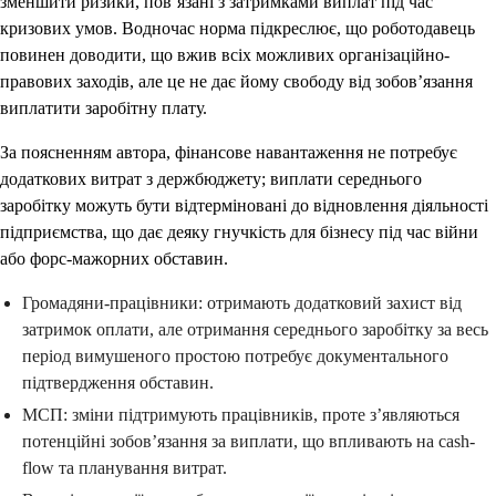
зменшити ризики, пов’язані з затримками виплат під час
кризових умов. Водночас норма підкреслює, що роботодавець
повинен доводити, що вжив всіх можливих організаційно-
правових заходів, але це не дає йому свободу від зобов’язання
виплатити заробітну плату.
За поясненням автора, фінансове навантаження не потребує
додаткових витрат з держбюджету; виплати середнього
заробітку можуть бути відтерміновані до відновлення діяльності
підприємства, що дає деяку гнучкість для бізнесу під час війни
або форс-мажорних обставин.
Громадяни-працівники: отримають додатковий захист від
затримок оплати, але отримання середнього заробітку за весь
період вимушеного простою потребує документального
підтвердження обставин.
МСП: зміни підтримують працівників, проте з’являються
потенційні зобов’язання за виплати, що впливають на cash-
flow та планування витрат.