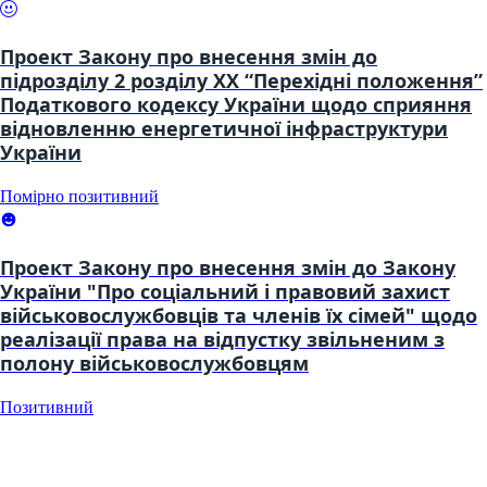
Проект Закону про внесення змін до
підрозділу 2 розділу XX “Перехідні положення”
Податкового кодексу України щодо сприяння
відновленню енергетичної інфраструктури
України
Помірно позитивний
Проект Закону про внесення змін до Закону
України "Про соціальний і правовий захист
військовослужбовців та членів їх сімей" щодо
реалізації права на відпустку звільненим з
полону військовослужбовцям
Позитивний