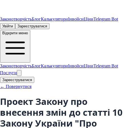
Законотворчість
Блог
Калькулятори
Інвойси
Ціни
Telegram Bot
Увійти
Зареєструватися
Відкрити меню
Законотворчість
Блог
Калькулятори
Інвойси
Ціни
Telegram Bot
Послуги
Зареєструватися
← Повернутися
Проект Закону про
внесення змін до статті 10
Закону України "Про