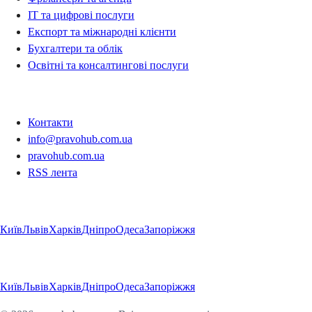
IT та цифрові послуги
Експорт та міжнародні клієнти
Бухгалтери та облік
Освітні та консалтингові послуги
Контакти
Контакти
info@pravohub.com.ua
pravohub.com.ua
RSS лента
Регіони
Київ
Львів
Харків
Дніпро
Одеса
Запоріжжя
Регіони
Київ
Львів
Харків
Дніпро
Одеса
Запоріжжя