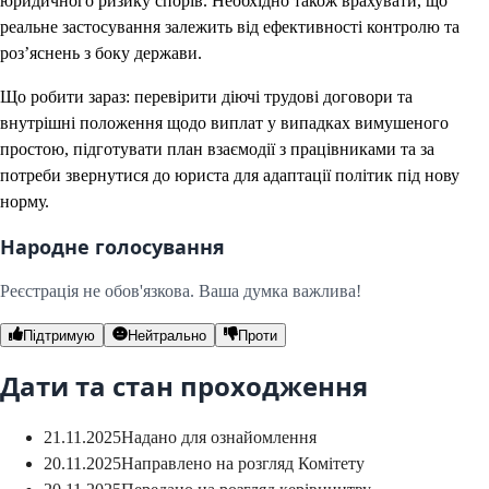
юридичного ризику спорів. Необхідно також врахувати, що
реальне застосування залежить від ефективності контролю та
роз’яснень з боку держави.
Що робити зараз: перевірити діючі трудові договори та
внутрішні положення щодо виплат у випадках вимушеного
простою, підготувати план взаємодії з працівниками та за
потреби звернутися до юриста для адаптації політик під нову
норму.
Народне голосування
Реєстрація не обов'язкова. Ваша думка важлива!
Підтримую
Нейтрально
Проти
Дати та стан проходження
21.11.2025
Надано для ознайомлення
20.11.2025
Направлено на розгляд Комітету