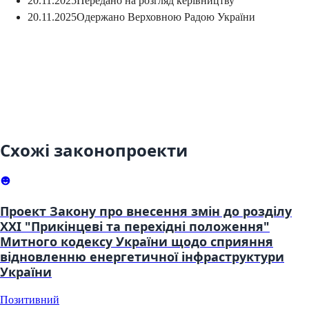
20.11.2025
Передано на розгляд керівництву
20.11.2025
Одержано Верховною Радою України
Схожі законопроекти
Проект Закону про внесення змін до розділу
XXI "Прикінцеві та перехідні положення"
Митного кодексу України щодо сприяння
відновленню енергетичної інфраструктури
України
Позитивний