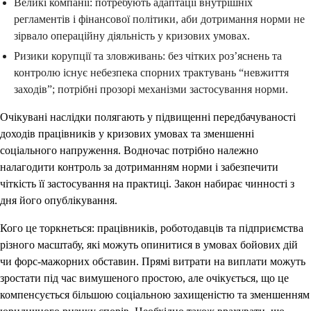
Великі компанії: потребують адаптації внутрішніх
регламентів і фінансової політики, аби дотримання норми не
зірвало операційну діяльність у кризових умовах.
Ризики корупції та зловживань: без чітких роз’яснень та
контролю існує небезпека спорних трактувань “невжиття
заходів”; потрібні прозорі механізми застосування норми.
Очікувані наслідки полягають у підвищенні передбачуваності
доходів працівників у кризових умовах та зменшенні
соціального напруження. Водночас потрібно належно
налагодити контроль за дотриманням норми і забезпечити
чіткість її застосування на практиці. Закон набирає чинності з
дня його опублікування.
Кого це торкнеться: працівників, роботодавців та підприємства
різного масштабу, які можуть опинитися в умовах бойових дій
чи форс-мажорних обставин. Прямі витрати на виплати можуть
зростати під час вимушеного простою, але очікується, що це
компенсується більшою соціальною захищеністю та зменшенням