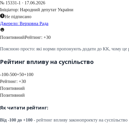
№
15331-1
·
17.06.2026
Ініціатор:
Народний депутат України
Не підписано
Джерело: Верховна Рада
Позитивний
Рейтинг:
+
30
Пояснюю просто: які норми пропонують додати до КК, чому це ро
Рейтинг впливу на суспільство
-100
-50
0
+50
+100
Рейтинг:
+
30
Позитивний
Позитивний
Як читати рейтинг:
Від -100 до +100
- рейтинг впливу законопроекту на суспільство