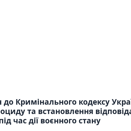
н до Кримінального кодексу Укр
ноциду та встановлення відпові
ід час дії воєнного стану