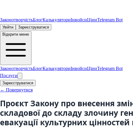
Законотворчість
Блог
Калькулятори
Інвойси
Ціни
Telegram Bot
Увійти
Зареєструватися
Відкрити меню
Законотворчість
Блог
Калькулятори
Інвойси
Ціни
Telegram Bot
Послуги
Зареєструватися
← Повернутися
Проєкт Закону про внесення змі
складової до складу злочину ге
евакуації культурних цінностей п