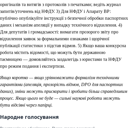
оригіналів та витягів з протоколів з печатками; ведіть журнал
запитів/уточнень від НФДУ. 3) Для НФДУ і Апарату ВР:
публічно опублікуйте інструкції з безпечної обробки паспортних
даних і механізм апеляції у випадку технічного відхилення. 4)
Для депутатів і громадськості: вимагати прозорого звіту про
відхилення заявок за формальними ознаками і щорічної
публікації статистики з підстав відмов. 5) Якщо ваша конкурсна
робота містить відомості, що можуть бути державною
таємницею — домовляйтесь заздалегідь з юристами та НФДУ
про режим подання і експертизи.
Якщо коротко — якщо урівноважити формалізм технічними
гарантіями (апеляція, прозорість відмов, DPO для паспортних
даних), зміни можуть прискорити і зробити більш справедливим
процес. Якщо цього не буде — сильні наукові роботи можуть
бути відсіяні через папірці.
Народне голосування