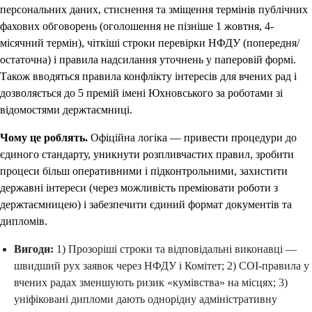
персональних даних, стиснення та зміщення термінів публічних
фахових обговорень (оголошення не пізніше 1 жовтня, 4-
місячний термін), чіткіші строки перевірки НФДУ (попередня/
остаточна) і правила надсилання уточнень у паперовій формі.
Також вводяться правила конфлікту інтересів для вчених рад і
дозволяється до 5 премій імені Юхновського за роботами зі
відомостями держтаємниці.
Чому це роблять.
Офіційна логіка — привести процедури до
єдиного стандарту, уникнути розпливчастих правил, зробити
процеси більш оперативними і підконтрольними, захистити
державні інтереси (через можливість преміювати роботи з
держтаємницею) і забезпечити єдиний формат документів та
дипломів.
Вигоди:
1) Прозоріші строки та відповідальні виконавці —
швидший рух заявок через НФДУ і Комітет; 2) COI-правила у
вчених радах зменшують ризик «кумівства» на місцях; 3)
уніфіковані дипломи дають однорідну адміністративну