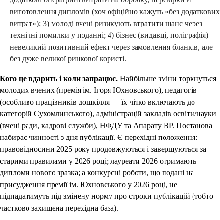
виготовлення дипломів (хоч офіційно кажуть «без додаткових
витрат»); 3) молоді вчені ризикують втратити шанс через
технічні помилки у поданні; 4) бізнес (видавці, поліграфія) —
невеликий позитивний ефект через замовлення бланків, але
без дуже великої ринкової користі.
Кого це вдарить і коли запрацює.
Найбільше зміни торкнуться
молодих вчених (премія ім. Ігоря Юхновського), педагогів
(особливо працівників дошкілля — їх чітко включають до
категорій Сухомлинського), адміністрацій закладів освіти/науки
(вчені ради, кадрові служби), НФДУ та Апарату ВР. Постанова
набирає чинності з дня публікації. Є перехідні положення:
правовідносини 2025 року продовжуються і завершуються за
старими правилами у 2026 році; лауреати 2026 отримають
дипломи нового зразка; а конкурсні роботи, що подані на
присудження премії ім. Юхновського у 2026 році, не
підпадатимуть під змінену норму про строки публікацій (тобто
частково захищена перехідна база).