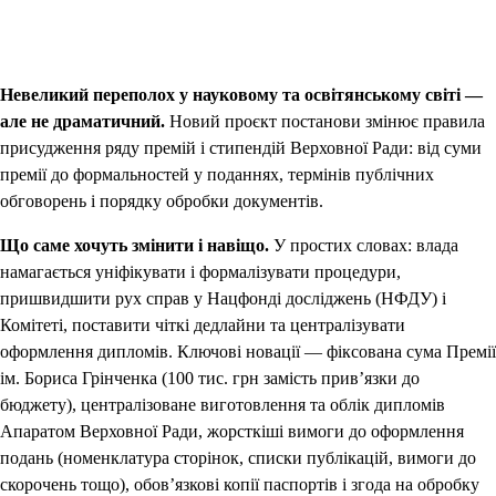
Невеликий переполох у науковому та освітянському світі —
але не драматичний.
Новий проєкт постанови змінює правила
присудження ряду премій і стипендій Верховної Ради: від суми
премії до формальностей у поданнях, термінів публічних
обговорень і порядку обробки документів.
Що саме хочуть змінити і навіщо.
У простих словах: влада
намагається уніфікувати і формалізувати процедури,
пришвидшити рух справ у Нацфонді досліджень (НФДУ) і
Комітеті, поставити чіткі дедлайни та централізувати
оформлення дипломів. Ключові новації — фіксована сума Премії
ім. Бориса Грінченка (100 тис. грн замість прив’язки до
бюджету), централізоване виготовлення та облік дипломів
Апаратом Верховної Ради, жорсткіші вимоги до оформлення
подань (номенклатура сторінок, списки публікацій, вимоги до
скорочень тощо), обов’язкові копії паспортів і згода на обробку