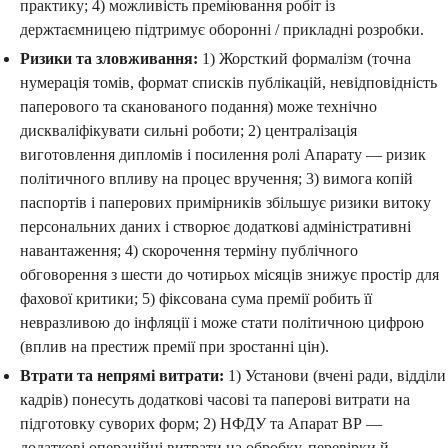
практику; 4) можливість преміювання робіт із
держтаємницею підтримує оборонні / прикладні розробки.
Ризики та зловживання:
1) Жорсткий формалізм (точна
нумерація томів, формат списків публікацій, невідповідність
паперового та сканованого подання) може технічно
дискваліфікувати сильні роботи; 2) централізація
виготовлення дипломів і посилення ролі Апарату — ризик
політичного впливу на процес вручення; 3) вимога копій
паспортів і паперових примірників збільшує ризики витоку
персональних даних і створює додаткові адміністративні
навантаження; 4) скорочення терміну публічного
обговорення з шести до чотирьох місяців знижує простір для
фахової критики; 5) фіксована сума премії робить її
невразливою до інфляції і може стати політичною цифрою
(вплив на престиж премії при зростанні цін).
Втрати та непрямі витрати:
1) Установи (вчені ради, відділи
кадрів) понесуть додаткові часові та паперові витрати на
підготовку суворих форм; 2) НФДУ та Апарат ВР —
додаткові операційні витрати на обробку, перевірки й