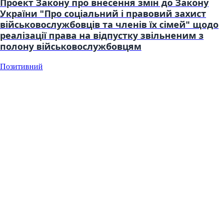
Проект Закону про внесення змін до Закону
України "Про соціальний і правовий захист
військовослужбовців та членів їх сімей" щодо
реалізації права на відпустку звільненим з
полону військовослужбовцям
Позитивний