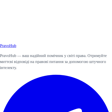
Pravo
Hub
Почати консультацію
PravoHub — ваш надійний помічник у світі права. Отримуйте
миттєві відповіді на правові питання за допомогою штучного
інтелекту.