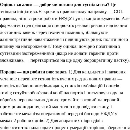
Оцінка загалом — добре чи погано для суспільства?
Це
змішана ініціатива. Є кроки в правильному напрямку — COI-
правила, чіткі строки роботи НФДУ і уніфікація документів. Але
формалізм і централізація створюють реальні ризики відсікання
достойних заявок через технічні помилки, збільшують
адміністративне навантаження і підвищують ризик політичного
впливу на нагородження. Тому оцінка: помірно позитивна з
суттєвими застереженнями (якщо не додати гарантій проти
зловживань — перетвориться на ще одну бюрократичну пастку).
Поради — що робити вже зараз.
1) Для кандидатів і наукових
установ: перевірте готовність вчених рад до нових правил —
оновіть шаблони листів-подань, списків публікацій і описів
томів; готуйте обов’язкові копії паспортів і письмову згоду на
обробку персональних даних; тримайте готовий паперовий
примірник подання, який має точно відповідати скану, і
забезпечте механізм оперативної передачі його до НФДУ у
межах 2 робочих днів. 2) Для апаратних підрозділів
університетів: налагодьте процес нумерації сторінок, збереження