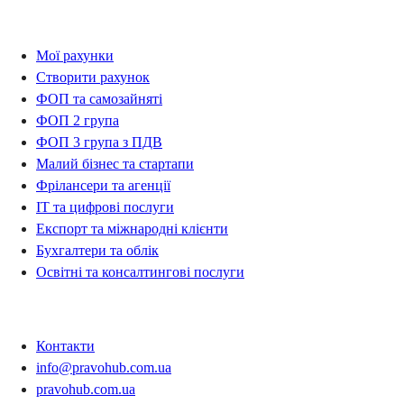
Рахунки
Мої рахунки
Створити рахунок
ФОП та самозайняті
ФОП 2 група
ФОП 3 група з ПДВ
Малий бізнес та стартапи
Фрілансери та агенції
IT та цифрові послуги
Експорт та міжнародні клієнти
Бухгалтери та облік
Освітні та консалтингові послуги
Контакти
Контакти
info@pravohub.com.ua
pravohub.com.ua