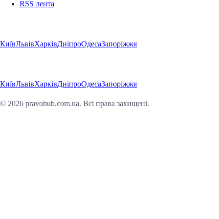
RSS лента
Регіони
Київ
Львів
Харків
Дніпро
Одеса
Запоріжжя
Регіони
Київ
Львів
Харків
Дніпро
Одеса
Запоріжжя
©
2026
pravohub.com.ua. Всі права захищені.