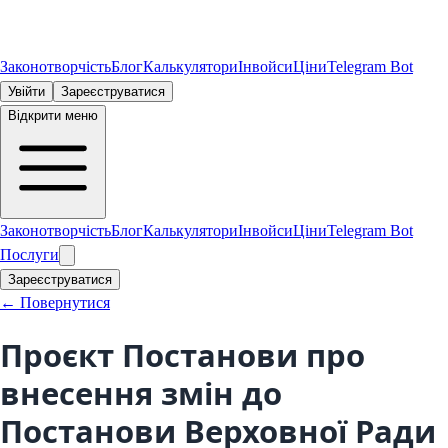
Законотворчість
Блог
Калькулятори
Інвойси
Ціни
Telegram Bot
Увійти
Зареєструватися
Відкрити меню
Законотворчість
Блог
Калькулятори
Інвойси
Ціни
Telegram Bot
Послуги
Зареєструватися
← Повернутися
Проєкт Постанови про
внесення змін до
Постанови Верховної Ради