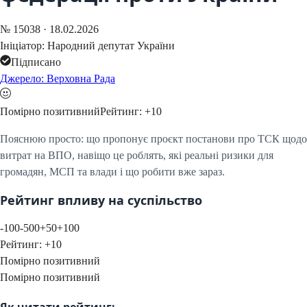
№
15038
·
18.02.2026
Ініціатор:
Народний депутат України
Підписано
Джерело: Верховна Рада
Помірно позитивний
Рейтинг:
+
10
Пояснюю просто: що пропонує проєкт постанови про ТСК щодо
витрат на ВПО, навіщо це роблять, які реальні ризики для
громадян, МСП та влади і що робити вже зараз.
Рейтинг впливу на суспільство
-100
-50
0
+50
+100
Рейтинг:
+
10
Помірно позитивний
Помірно позитивний
Як читати рейтинг: