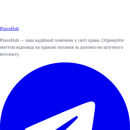
Pravo
Hub
Почати консультацію
PravoHub — ваш надійний помічник у світі права. Отримуйте
миттєві відповіді на правові питання за допомогою штучного
інтелекту.