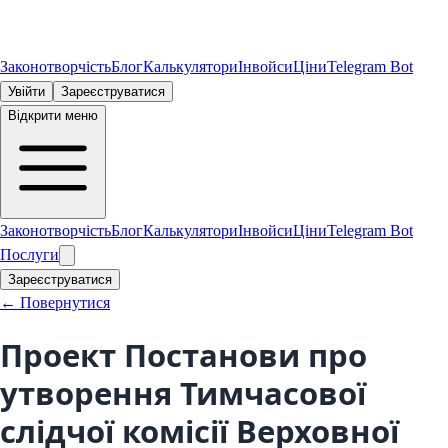
Законотворчість
Блог
Калькулятори
Інвойси
Ціни
Telegram Bot
Увійти
Зареєструватися
Відкрити меню
Законотворчість
Блог
Калькулятори
Інвойси
Ціни
Telegram Bot
Послуги
Зареєструватися
← Повернутися
Проект Постанови про
утворення Тимчасової
слідчої комісії Верховної