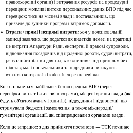
правоохоронні органи) і витрачання ресурсів на процедурні
перевірки; можливі витоки персональних даних ВПО під час
перевірок; тиск на місцеві влади і постачальників, що
призведе до зупинки програм і затримок допомоги.
Втрати / прямі і непрямі витрати:
хоч у пояснювальній
записці заявлено, що додаткових видатків немає, на практиці
це витрати Апаратури Ради, експертні й правові супроводи,
відволікання посадовців від щоденної роботи, судові витрати,
репутаційні збитки для тих, хто опинився під прицілом без
підстав; малі постачальники та підрядники ризикують
втратою контрактів і клієнтів через перевірки.
Кого торкнеться найбільше: безпосередньо ВПО (через
перевірки виплат і житлові програми), місцеві органи влади (які
будуть об'єктом аудиту і запитів), підрядники і підприємці, що
отримували бюджетні замовлення, а також міжнародні/
гуманітарні організації, які співпрацювали з органами влади.
Коли це запрацює: з дня прийняття постанови — ТСК починає