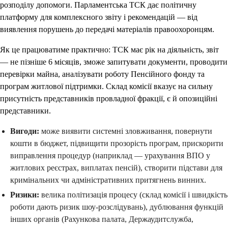
розподілу допомоги. Парламентська ТСК дає політичну
платформу для комплексного звіту і рекомендацій — від
виявлення порушень до передачі матеріалів правоохоронцям.
Як це працюватиме практично: ТСК має рік на діяльність, звіт
— не пізніше 6 місяців, зможе запитувати документи, проводити
перевірки майна, аналізувати роботу Пенсійного фонду та
програм житлової підтримки. Склад комісії вказує на сильну
присутність представників провладної фракції, є й опозиційні
представники.
Вигоди:
може виявити системні зловживання, повернути
кошти в бюджет, підвищити прозорість програм, прискорити
виправлення процедур (наприклад — урахування ВПО у
житлових реєстрах, виплатах пенсій), створити підстави для
кримінальних чи адміністративних притягнень винних.
Ризики:
велика політизація процесу (склад комісії і швидкість
роботи дають ризик шоу-розслідувань), дублювання функцій
інших органів (Рахункова палата, Держаудитслужба,