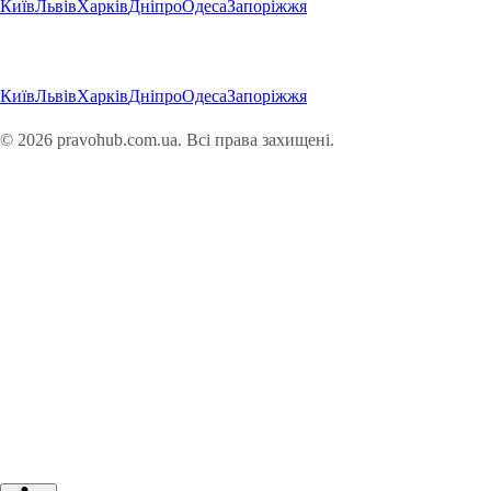
Київ
Львів
Харків
Дніпро
Одеса
Запоріжжя
Регіони
Київ
Львів
Харків
Дніпро
Одеса
Запоріжжя
©
2026
pravohub.com.ua. Всі права захищені.
Юридична консультація онлайн