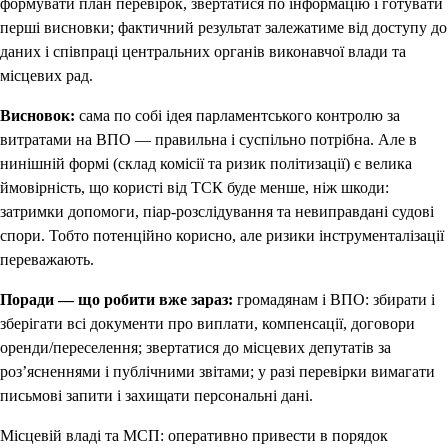
формувати план перевірок, звертатися по інформацію і готувати
перші висновки; фактичний результат залежатиме від доступу до
даних і співпраці центральних органів виконавчої влади та
місцевих рад.
Висновок:
сама по собі ідея парламентського контролю за
витратами на ВПО — правильна і суспільно потрібна. Але в
нинішній формі (склад комісії та ризик політизації) є велика
ймовірність, що користі від ТСК буде менше, ніж шкоди:
затримки допомоги, піар-розслідування та невиправдані судові
спори. Тобто потенційно корисно, але ризики інструменталізації
переважають.
Поради — що робити вже зараз:
громадянам і ВПО: збирати і
зберігати всі документи про виплати, компенсації, договори
оренди/переселення; звертатися до місцевих депутатів за
роз’ясненнями і публічними звітами; у разі перевірки вимагати
письмові запити і захищати персональні дані.
Місцевій владі та МСП: оперативно привести в порядок