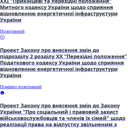
XXI "Прикінцеві та перехідні положення"
Митного кодексу України щодо сприяння
відновленню енергетичної інфраструктури
України
Позитивний
Проект Закону про внесення змін до
підрозділу 2 розділу XX “Перехідні положення”
Податкового кодексу України щодо сприяння
відновленню енергетичної інфраструктури
України
Помірно позитивний
Проект Закону про внесення змін до Закону
України "Про соціальний і правовий захист
військовослужбовців та членів їх сімей" щодо
реалізації права на відпустку звільненим з