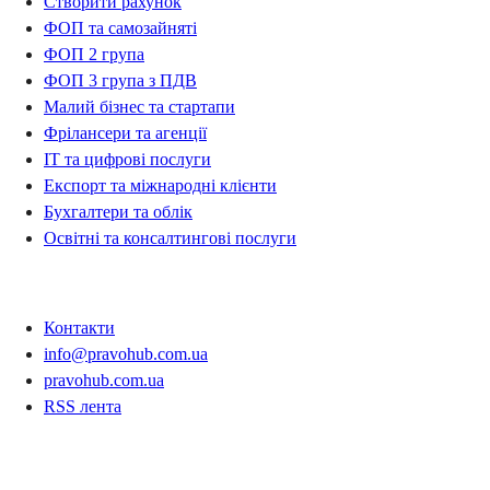
Створити рахунок
ФОП та самозайняті
ФОП 2 група
ФОП 3 група з ПДВ
Малий бізнес та стартапи
Фрілансери та агенції
IT та цифрові послуги
Експорт та міжнародні клієнти
Бухгалтери та облік
Освітні та консалтингові послуги
Контакти
Контакти
info@pravohub.com.ua
pravohub.com.ua
RSS лента
Регіони