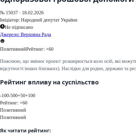
№
15037
·
18.02.2026
Ініціатор:
Народний депутат України
Не підписано
Джерело: Верховна Рада
Позитивний
Рейтинг:
+
60
Пояснюю, що змінює проект: розширюється коло осіб, які можуть 
відсутності інших близьких). Наслідки для родин, держави та р
Рейтинг впливу на суспільство
-100
-50
0
+50
+100
Рейтинг:
+
60
Позитивний
Позитивний
Як читати рейтинг: