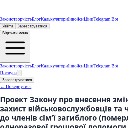
Законотворчість
Блог
Калькулятори
Інвойси
Ціни
Telegram Bot
Увійти
Зареєструватися
Відкрити меню
Законотворчість
Блог
Калькулятори
Інвойси
Ціни
Telegram Bot
Послуги
Зареєструватися
← Повернутися
Проект Закону про внесення змін
захист військовослужбовців та ч
до членів сім’ї загиблого (пом
одноразової грошової допомоги