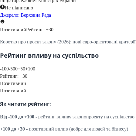
Ініціатор:
Кабінет Міністрів України
Не підписано
Джерело: Верховна Рада
Позитивний
Рейтинг:
+
30
Коротко про проєкт закону (2026): нові євро‑орієнтовані критері
Рейтинг впливу на суспільство
-100
-50
0
+50
+100
Рейтинг:
+
30
Позитивний
Позитивний
Як читати рейтинг:
Від -100 до +100
- рейтинг впливу законопроекту на суспільство
+100 до +30
- позитивний вплив (добре для людей та бізнесу)