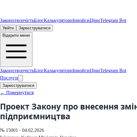
Законотворчість
Блог
Калькулятори
Інвойси
Ціни
Telegram Bot
Увійти
Зареєструватися
Відкрити меню
Законотворчість
Блог
Калькулятори
Інвойси
Ціни
Telegram Bot
Послуги
Зареєструватися
← Повернутися
Проект Закону про внесення змін
підприємництва
№
15001
·
04.02.2026