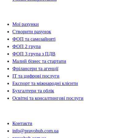
Рахунки
Мої рахунки
Створити рахунок
ФОП та самозайняті
ФОП 2 група
ФОП 3 група з ПДВ
Малий бізнес та стартапи
Фрілансери та агенції
IT та цифрові послуги
Експорт та міжнародні клієнти
Бухгалтери та облік
Освітні та консалтингові послуги
Контакти
Контакти
info@pravohub.com.ua