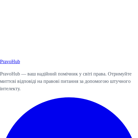
Pravo
Hub
Почати консультацію
PravoHub — ваш надійний помічник у світі права. Отримуйте
миттєві відповіді на правові питання за допомогою штучного
інтелекту.