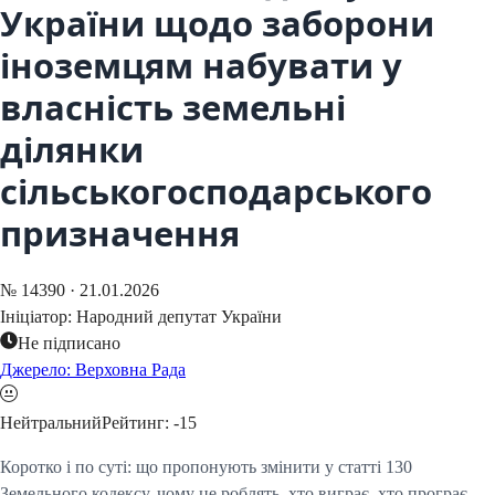
України щодо заборони
іноземцям набувати у
власність земельні
ділянки
сільськогосподарського
призначення
№
14390
·
21.01.2026
Ініціатор:
Народний депутат України
Не підписано
Джерело: Верховна Рада
Нейтральний
Рейтинг:
-15
Коротко і по суті: що пропонують змінити у статті 130
Земельного кодексу, чому це роблять, хто виграє, хто програє,