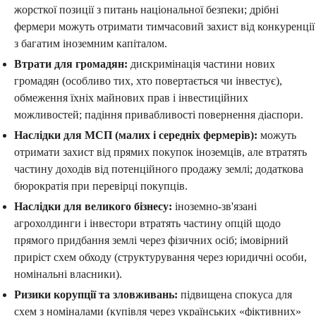
жорсткої позиції з питань національної безпеки; дрібні
фермери можуть отримати тимчасовий захист від конкуренції
з багатим іноземним капіталом.
Втрати для громадян:
дискримінація частини нових
громадян (особливо тих, хто повертається чи інвестує),
обмеження їхніх майнових прав і інвестиційних
можливостей; падіння привабливості повернення діаспори.
Наслідки для МСП (малих і середніх фермерів):
можуть
отримати захист від прямих покупок іноземців, але втратять
частину доходів від потенційного продажу землі; додаткова
бюрократія при перевірці покупців.
Наслідки для великого бізнесу:
іноземно-зв'язані
агрохолдинги і інвестори втратять частину опцій щодо
прямого придбання землі через фізичних осіб; імовірний
приріст схем обходу (структурування через юридичні особи,
номінальні власники).
Ризики корупції та зловживань:
підвищена спокуса для
схем з номіналами (купівля через українських «фіктивних»