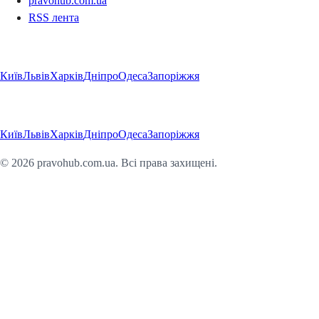
pravohub.com.ua
RSS лента
Регіони
Київ
Львів
Харків
Дніпро
Одеса
Запоріжжя
Регіони
Київ
Львів
Харків
Дніпро
Одеса
Запоріжжя
©
2026
pravohub.com.ua. Всі права захищені.