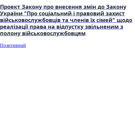
Проект Закону про внесення змін до Закону
України "Про соціальний і правовий захист
військовослужбовців та членів їх сімей" щодо
реалізації права на відпустку звільненим з
полону військовослужбовцям
Позитивний