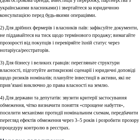
(довгострокова оренда, інвестиції у переробку, партнерства з
українськими власниками) і звертайтеся за юридичною
консультацією перед будь-якими операціями.
2) Для дрібних фермерів і власників паїв: зафіксуйте документи,
не піддавайтеся на тиск щодо термінового продажу; вимагайте
прозорості від покупців і перевіряйте їхній статус через
нотаріуса/реєстраторів.
3) Для бізнесу і великих гравців: перегляньте структури
власності, підготуйте антикризові сценарії і юридичні доповіді
щодо ризиків номіналів; плануйте інвестиції в активи, які не
прив’язані виключно до права власності на землю.
4) Для держави та депутатів: звузити критерії застосування
обмеження, чітко визначити поняття «спрощене набуття»,
посилити механізми протидії номінальним схемам, передбачити
перегляд ефектів обмеження через 3–5 років і розробити прозору
процедуру контролю в реєстрах.