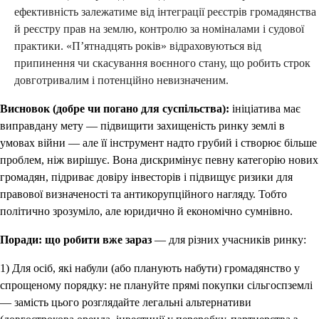
ефективність залежатиме від інтеграції реєстрів громадянства
й реєстру прав на землю, контролю за номіналами і судової
практики. «П’ятнадцять років» відраховуються від
припинення чи скасування воєнного стану, що робить строк
довготривалим і потенційно невизначеним.
Висновок (добре чи погано для суспільства):
ініціатива має
виправдану мету — підвищити захищеність ринку землі в
умовах війни — але її інструмент надто грубий і створює більше
проблем, ніж вирішує. Вона дискримінує певну категорію нових
громадян, підриває довіру інвесторів і підвищує ризики для
правової визначеності та антикорупційного нагляду. Тобто
політично зрозуміло, але юридично й економічно сумнівно.
Поради: що робити вже зараз
— для різних учасників ринку:
1) Для осіб, які набули (або планують набути) громадянство у
спрощеному порядку: не плануйте прямі покупки сільгоспземлі
— замість цього розглядайте легальні альтернативи