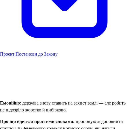
Проект Постанови до Закону
Емоційно:
держава знову ставить на захист землі — але робить
це підозріло жорстко й вибірково.
Про що йдеться простими словами:
пропонують доповнити
статтю 130 Земельного кодексу нормою: особи, які набули