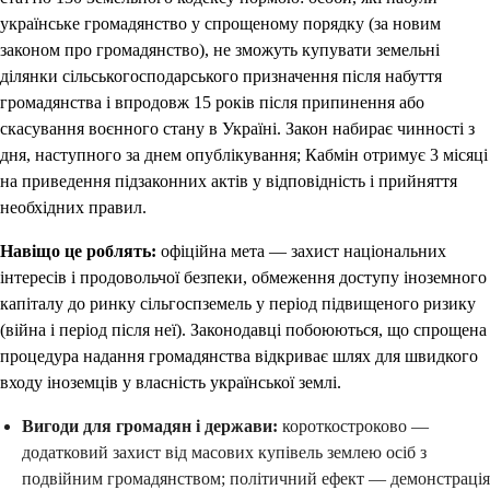
українське громадянство у спрощеному порядку (за новим
законом про громадянство), не зможуть купувати земельні
ділянки сільськогосподарського призначення після набуття
громадянства і впродовж 15 років після припинення або
скасування воєнного стану в Україні. Закон набирає чинності з
дня, наступного за днем опублікування; Кабмін отримує 3 місяці
на приведення підзаконних актів у відповідність і прийняття
необхідних правил.
Навіщо це роблять:
офіційна мета — захист національних
інтересів і продовольчої безпеки, обмеження доступу іноземного
капіталу до ринку сільгоспземель у період підвищеного ризику
(війна і період після неї). Законодавці побоюються, що спрощена
процедура надання громадянства відкриває шлях для швидкого
входу іноземців у власність української землі.
Вигоди для громадян і держави:
короткостроково —
додатковий захист від масових купівель землею осіб з
подвійним громадянством; політичний ефект — демонстрація