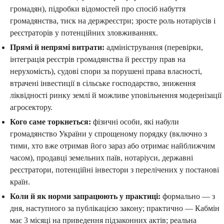
громадян), підробки відомостей про спосіб набуття
громадянства, тиск на держреєстри; зросте роль нотаріусів і
реєстраторів у потенційних зловживаннях.
Прямі й непрямі витрати:
адміністрування (перевірки,
інтеграція реєстрів громадянства й реєстру прав на
нерухомість), судові спори за порушені права власності,
втрачені інвестиції в сільське господарство, зниження
ліквідності ринку землі й можливе уповільнення модернізації
агросектору.
Кого саме торкнеться:
фізичні особи, які набули
громадянство України у спрощеному порядку (включно з
тими, хто вже отримав його зараз або отримає найближчим
часом), продавці земельних паїв, нотаріуси, державні
реєстратори, потенційні інвестори з перелічених у постанові
країн.
Коли й як норми запрацюють у практиці:
формально — з
дня, наступного за публікацією закону; практично — Кабмін
має 3 місяці на приведення підзаконних актів; реальна