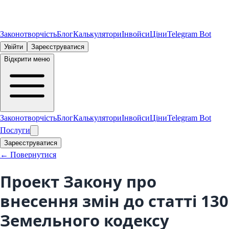
Законотворчість
Блог
Калькулятори
Інвойси
Ціни
Telegram Bot
Увійти
Зареєструватися
Відкрити меню
Законотворчість
Блог
Калькулятори
Інвойси
Ціни
Telegram Bot
Послуги
Зареєструватися
← Повернутися
Проект Закону про
внесення змін до статті 130
Земельного кодексу