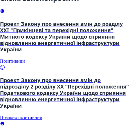
Проект Закону про внесення змін до розділу
XXI "Прикінцеві та перехідні положення"
Митного кодексу України щодо сприяння
відновленню енергетичної інфраструктури
України
Позитивний
Проект Закону про внесення змін до
підрозділу 2 розділу XX “Перехідні положення”
Податкового кодексу України щодо сприяння
відновленню енергетичної інфраструктури
України
Помірно позитивний