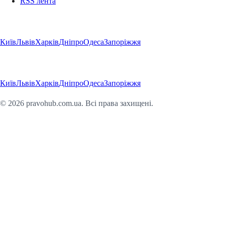
RSS лента
Регіони
Київ
Львів
Харків
Дніпро
Одеса
Запоріжжя
Регіони
Київ
Львів
Харків
Дніпро
Одеса
Запоріжжя
©
2026
pravohub.com.ua. Всі права захищені.