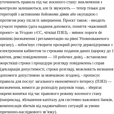
уточнюють правила під час воєнного стану: виключення з
контролю залишаються, але їх звужують — тепер тільки для
територій з активними бойовими діями або окупацією і
протягом року після їх завершення. Проєкт також: - вводить
сучасні терміни (дата надання допомоги, поняття «важливий
проект» за Угодою з ЄС, чіткіші ПЗЕІ), - змінює пороги de
minimis (визначення і регламентацію на рівні Уповноваженого
органу), - зобов'язує створити прозорий реєстр держпідтримки з
електронним кабінетом та строками подання даних (щороку до 1
квітня, деякі повідомлення — 10 робочих днів), - встановлює
жорсткіші строки і процедури розгляду повідомлень і справ
(декларація допустимості, строки розгляду, можливість визнання
допомоги допустимою за мовчазною згодою), - прописує
правила для послуг загального економічного інтересу (ПЗЕІ) —
визначення, вимоги до розподілу рахунків тощо, - зберігає
окремі винятки під час правового режиму воєнного стану
(наприклад, збільшення капіталу для системно важливих банків,
компенсація збитків від надзвичайних ситуацій за умови
причинно-наслідкового зв’язку).