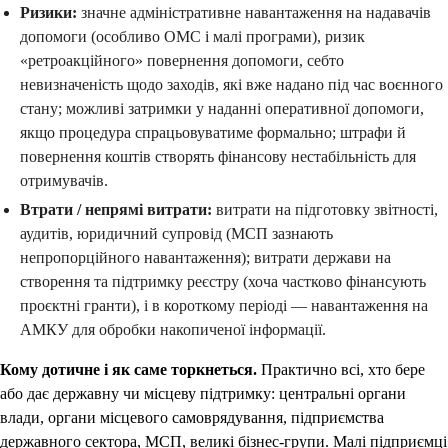
Ризики:
значне адміністративне навантаження на надавачів
допомоги (особливо ОМС і малі програми), ризик
«ретроакційного» повернення допомоги, себто
невизначеність щодо заходів, які вже надано під час воєнного
стану; можливі затримки у наданні оперативної допомоги,
якщо процедура спрацьовуватиме формально; штрафи й
повернення коштів створять фінансову нестабільність для
отримувачів.
Втрати / непрямі витрати:
витрати на підготовку звітності,
аудитів, юридичний супровід (МСП зазнають
непропорційного навантаження); витрати держави на
створення та підтримку реєстру (хоча частково фінансують
проєктні гранти), і в короткому періоді — навантаження на
АМКУ для обробки накопиченої інформації.
Кому дотичне і як саме торкнеться.
Практично всі, хто бере
або дає державну чи місцеву підтримку: центральні органи
влади, органи місцевого самоврядування, підприємства
державного сектора, МСП, великі бізнес-групи. Малі підприємці