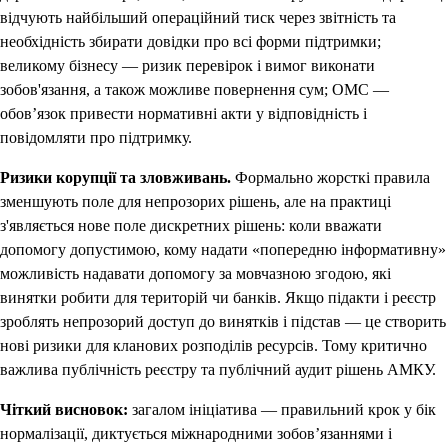
відчують найбільший операційний тиск через звітність та
необхідність збирати довідки про всі форми підтримки;
великому бізнесу — ризик перевірок і вимог виконати
зобов'язання, а також можливе повернення сум; ОМС —
обов’язок привести нормативні акти у відповідність і
повідомляти про підтримку.
Ризики корупції та зловживань.
Формально жорсткі правила
зменшують поле для непрозорих рішень, але на практиці
з'являється нове поле дискретних рішень: коли вважати
допомогу допустимою, кому надати «попередню інформативну»
можливість надавати допомогу за мовчазною згодою, які
винятки робити для територій чи банків. Якщо підакти і реєстр
зроблять непрозорий доступ до винятків і підстав — це створить
нові ризики для кланових розподілів ресурсів. Тому критично
важлива публічність реєстру та публічний аудит рішень АМКУ.
Чіткий висновок:
загалом ініціатива — правильний крок у бік
нормалізації, диктується міжнародними зобов’язаннями і