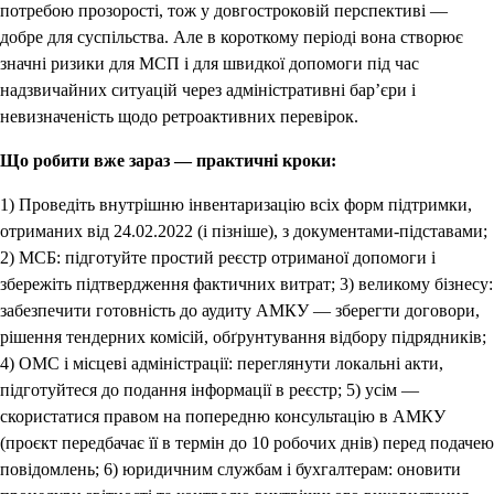
потребою прозорості, тож у довгостроковій перспективі —
добре для суспільства. Але в короткому періоді вона створює
значні ризики для МСП і для швидкої допомоги під час
надзвичайних ситуацій через адміністративні бар’єри і
невизначеність щодо ретроактивних перевірок.
Що робити вже зараз — практичні кроки:
1) Проведіть внутрішню інвентаризацію всіх форм підтримки,
отриманих від 24.02.2022 (і пізніше), з документами-підставами;
2) МСБ: підготуйте простий реєстр отриманої допомоги і
збережіть підтвердження фактичних витрат; 3) великому бізнесу:
забезпечити готовність до аудиту АМКУ — зберегти договори,
рішення тендерних комісій, обґрунтування відбору підрядників;
4) ОМС і місцеві адміністрації: переглянути локальні акти,
підготуйтеся до подання інформації в реєстр; 5) усім —
скористатися правом на попередню консультацію в АМКУ
(проєкт передбачає її в термін до 10 робочих днів) перед подачею
повідомлень; 6) юридичним службам і бухгалтерам: оновити