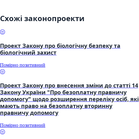
Схожі законопроекти
Проект Закону про біологічну безпеку та
біологічний захист
Помірно позитивний
Проект Закону про внесення зміни до статті 14
Закону України "Про безоплатну правничу
допомогу" щодо розширення переліку осіб, які
мають право на безоплатну вторинну
правничу допомогу
Помірно позитивний