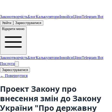
Законотворчість
Блог
Калькулятори
Інвойси
Ціни
Telegram Bot
Увійти
Зареєструватися
Відкрити меню
Законотворчість
Блог
Калькулятори
Інвойси
Ціни
Telegram Bot
Послуги
Зареєструватися
← Повернутися
Проект Закону про
внесення змін до Закону
України "Про державну