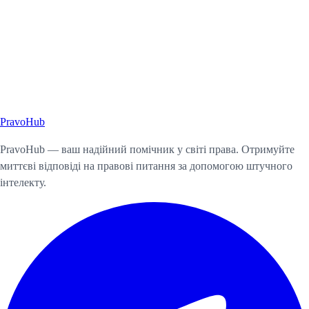
Pravo
Hub
Почати консультацію
PravoHub — ваш надійний помічник у світі права. Отримуйте
миттєві відповіді на правові питання за допомогою штучного
інтелекту.