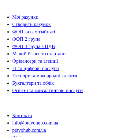
Рахунки
Мої рахунки
Створити рахунок
ФОП та самозайняті
ФОП 2 група
ФОП 3 група з ПДВ
Малий бізнес та стартапи
Фрілансери та агенції
IT та цифрові послуги
Експорт та міжнародні клієнти
Бухгалтери та облік
Освітні та консалтингові послуги
Контакти
Контакти
info@pravohub.com.ua
pravohub.com.ua