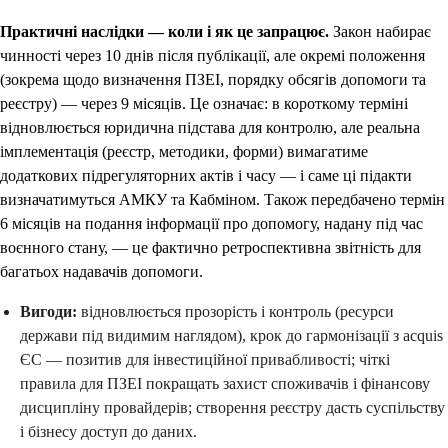
Практичні наслідки — коли і як це запрацює.
Закон набирає
чинності через 10 днів після публікації, але окремі положення
(зокрема щодо визначення ПЗЕІ, порядку обсягів допомоги та
реєстру) — через 9 місяців. Це означає: в короткому терміні
відновлюється юридична підстава для контролю, але реальна
імплементація (реєстр, методики, форми) вимагатиме
додаткових підрегуляторних актів і часу — і саме ці підакти
визначатимуться АМКУ та Кабміном. Також передбачено термін
6 місяців на подання інформації про допомогу, надану під час
воєнного стану, — це фактично ретроспективна звітність для
багатьох надавачів допомоги.
Вигоди:
відновлюється прозорість і контроль (ресурси
держави під видимим наглядом), крок до гармонізації з acquis
ЄС — позитив для інвестиційної привабливості; чіткі
правила для ПЗЕІ покращать захист споживачів і фінансову
дисципліну провайдерів; створення реєстру дасть суспільству
і бізнесу доступ до даних.