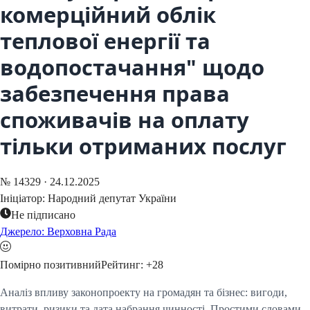
комерційний облік
теплової енергії та
водопостачання" щодо
забезпечення права
споживачів на оплату
тільки отриманих послуг
№
14329
·
24.12.2025
Ініціатор:
Народний депутат України
Не підписано
Джерело: Верховна Рада
Помірно позитивний
Рейтинг:
+
28
Аналіз впливу законопроекту на громадян та бізнес: вигоди,
витрати, ризики та дата набрання чинності. Простими словами