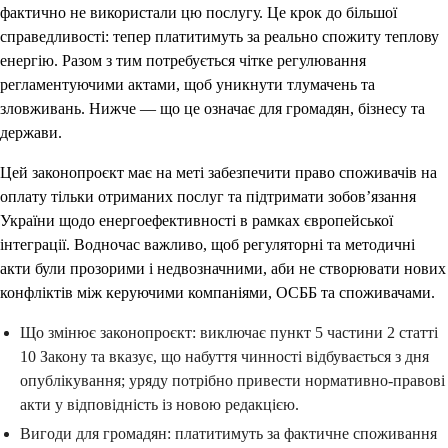
фактично не використали цю послугу. Це крок до більшої
справедливості: тепер платитимуть за реально спожиту теплову
енергію. Разом з тим потребується чітке регулювання
регламентуючими актами, щоб уникнути тлумачень та
зловживань. Нижче — що це означає для громадян, бізнесу та
держави.
Цей законопроєкт має на меті забезпечити право споживачів на
оплату тільки отриманих послуг та підтримати зобов’язання
України щодо енергоефективності в рамках європейської
інтеграції. Водночас важливо, щоб регуляторні та методичні
акти були прозорими і недвозначними, аби не створювати нових
конфліктів між керуючими компаніями, ОСББ та споживачами.
Що змінює законопроєкт: виключає пункт 5 частини 2 статті
10 Закону та вказує, що набуття чинності відбувається з дня
опублікування; уряду потрібно привести нормативно-правові
акти у відповідність із новою редакцією.
Вигоди для громадян: платитимуть за фактичне споживання