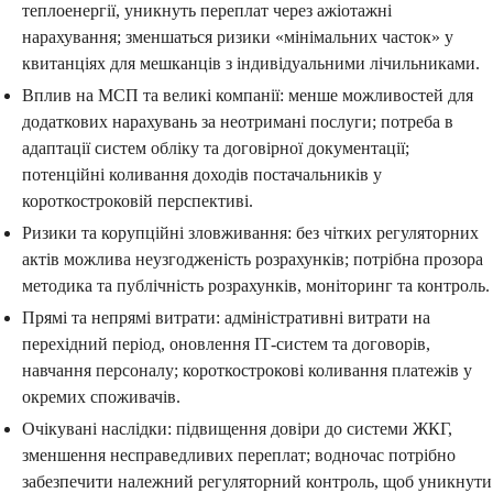
теплоенергії, уникнуть переплат через ажіотажні
нарахування; зменшаться ризики «мінімальних часток» у
квитанціях для мешканців з індивідуальними лічильниками.
Вплив на МСП та великі компанії: менше можливостей для
додаткових нарахувань за неотримані послуги; потреба в
адаптації систем обліку та договірної документації;
потенційні коливання доходів постачальників у
короткостроковій перспективі.
Ризики та корупційні зловживання: без чітких регуляторних
актів можлива неузгодженість розрахунків; потрібна прозора
методика та публічність розрахунків, моніторинг та контроль.
Прямі та непрямі витрати: адміністративні витрати на
перехідний період, оновлення ІТ-систем та договорів,
навчання персоналу; короткострокові коливання платежів у
окремих споживачів.
Очікувані наслідки: підвищення довіри до системи ЖКГ,
зменшення несправедливих переплат; водночас потрібно
забезпечити належний регуляторний контроль, щоб уникнути