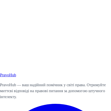
Pravo
Hub
Почати консультацію
PravoHub — ваш надійний помічник у світі права. Отримуйте
миттєві відповіді на правові питання за допомогою штучного
інтелекту.