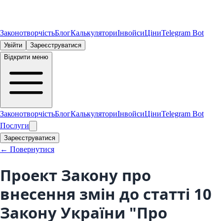
Законотворчість
Блог
Калькулятори
Інвойси
Ціни
Telegram Bot
Увійти
Зареєструватися
Відкрити меню
Законотворчість
Блог
Калькулятори
Інвойси
Ціни
Telegram Bot
Послуги
Зареєструватися
← Повернутися
Проект Закону про
внесення змін до статті 10
Закону України "Про