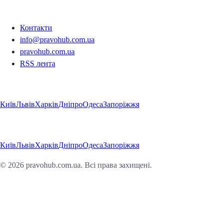
Контакти
Контакти
info@pravohub.com.ua
pravohub.com.ua
RSS лента
Регіони
Київ
Львів
Харків
Дніпро
Одеса
Запоріжжя
Регіони
Київ
Львів
Харків
Дніпро
Одеса
Запоріжжя
©
2026
pravohub.com.ua. Всі права захищені.