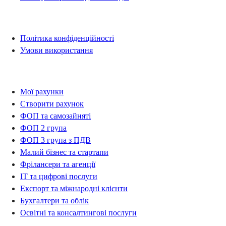
Правова інформація
Політика конфіденційності
Умови використання
Рахунки
Мої рахунки
Створити рахунок
ФОП та самозайняті
ФОП 2 група
ФОП 3 група з ПДВ
Малий бізнес та стартапи
Фрілансери та агенції
IT та цифрові послуги
Експорт та міжнародні клієнти
Бухгалтери та облік
Освітні та консалтингові послуги