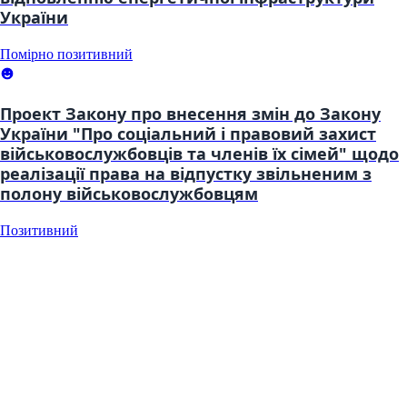
України
Помірно позитивний
Проект Закону про внесення змін до Закону
України "Про соціальний і правовий захист
військовослужбовців та членів їх сімей" щодо
реалізації права на відпустку звільненим з
полону військовослужбовцям
Позитивний