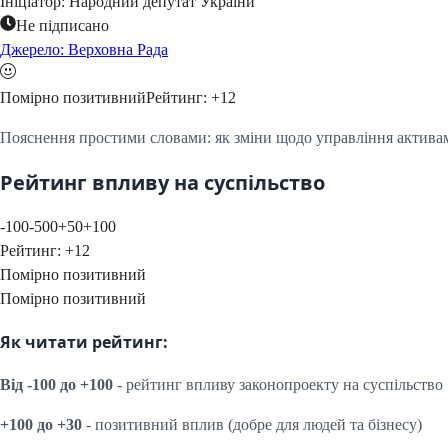
Ініціатор:
Народний депутат України
Не підписано
Джерело: Верховна Рада
Помірно позитивний
Рейтинг:
+
12
Пояснення простими словами: як зміни щодо управління активам
Рейтинг впливу на суспільство
-100
-50
0
+50
+100
Рейтинг:
+
12
Помірно позитивний
Помірно позитивний
Як читати рейтинг:
Від -100 до +100
- рейтинг впливу законопроекту на суспільство
+100 до +30
- позитивний вплив (добре для людей та бізнесу)