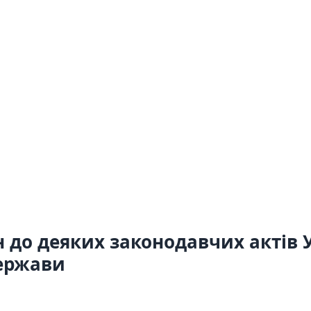
н до деяких законодавчих актів
держави