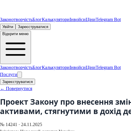
Законотворчість
Блог
Калькулятори
Інвойси
Ціни
Telegram Bot
Увійти
Зареєструватися
Відкрити меню
Законотворчість
Блог
Калькулятори
Інвойси
Ціни
Telegram Bot
Послуги
Зареєструватися
← Повернутися
Проект Закону про внесення змі
активами, стягнутими в дохід 
№
14241
·
24.11.2025