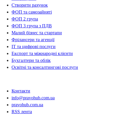
Створити рахунок
ФОП та самозайняті
ФОП 2 група
ФОП 3 група з ПДВ
Малий бізнес та стартапи
Фрілансери та агенції
IT та цифрові послуги
Експорт та міжнародні клієнти
Бухгалтери та облік
Освітні та консалтингові послуги
Контакти
Контакти
info@pravohub.com.ua
pravohub.com.ua
RSS лента
Регіони