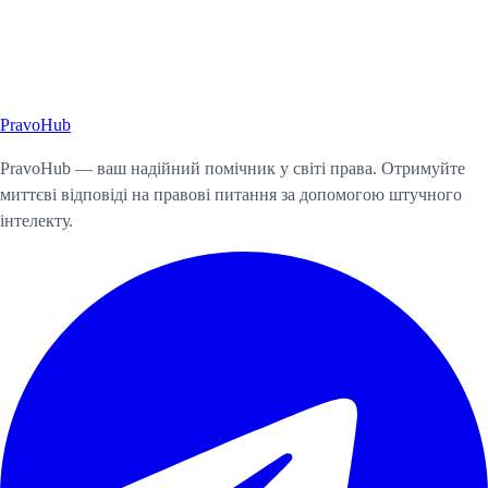
Pravo
Hub
Почати консультацію
PravoHub — ваш надійний помічник у світі права. Отримуйте
миттєві відповіді на правові питання за допомогою штучного
інтелекту.