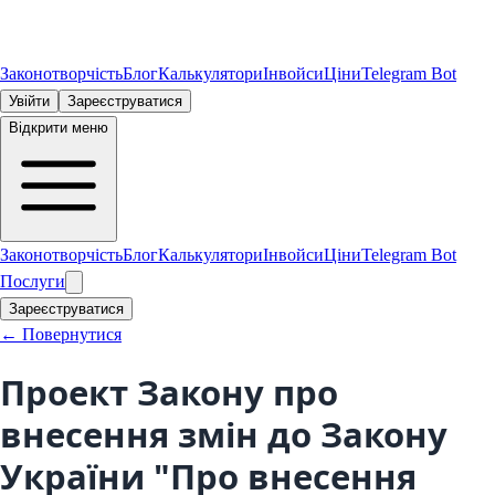
Законотворчість
Блог
Калькулятори
Інвойси
Ціни
Telegram Bot
Увійти
Зареєструватися
Відкрити меню
Законотворчість
Блог
Калькулятори
Інвойси
Ціни
Telegram Bot
Послуги
Зареєструватися
← Повернутися
Проект Закону про
внесення змін до Закону
України "Про внесення