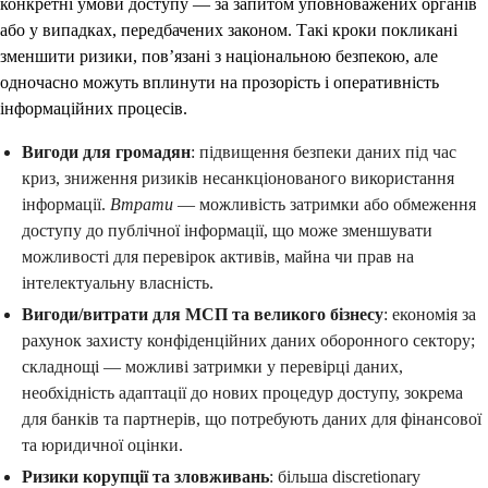
конкретні умови доступу — за запитом уповноважених органів
або у випадках, передбачених законом. Такі кроки покликані
зменшити ризики, пов’язані з національною безпекою, але
одночасно можуть вплинути на прозорість і оперативність
інформаційних процесів.
Вигоди для громадян
: підвищення безпеки даних під час
криз, зниження ризиків несанкціонованого використання
інформації.
Втрати
— можливість затримки або обмеження
доступу до публічної інформації, що може зменшувати
можливості для перевірок активів, майна чи прав на
інтелектуальну власність.
Вигоди/витрати для МСП та великого бізнесу
: економія за
рахунок захисту конфіденційних даних оборонного сектору;
складнощі — можливі затримки у перевірці даних,
необхідність адаптації до нових процедур доступу, зокрема
для банків та партнерів, що потребують даних для фінансової
та юридичної оцінки.
Ризики корупції та зловживань
: більша discretionary