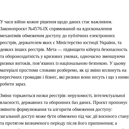
У часи війни кожне рішення щодо даних стає важливим.
Законопроєкт №4576-IX спрямований на вдосконалення
механізмів обмеження доступу до публічних електронних
реєстрів, держателем яких є Міністерство юстиції України, та
деяких інших реєстрів. Мета — підвищити кіберта безопасность
та обороноздатність у кризових умовах, одночасно зменшуючи
ризики витоків, пов’язаних із національною безпекою. У цьому
матеріалі простими словами розберемо, як ці зміни вплинуть на
пересічних громадян і бізнес, які ризики вони несуть і що з ними
робити зараз.
Зміни торкаються низки реєстрів: нерухомості, інтелектуальної
власності, державних та оборонних баз даних. Проєкт пропонує
змінити формулювання та алгоритм обмеження доступу:
загальний доступ може бути обмежено під час дії воєнного стану
та протягом визначеного періоду після його припинення; а