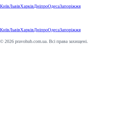
Київ
Львів
Харків
Дніпро
Одеса
Запоріжжя
Регіони
Київ
Львів
Харків
Дніпро
Одеса
Запоріжжя
©
2026
pravohub.com.ua. Всі права захищені.
Юридична консультація онлайн