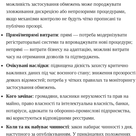
можливість застосування обмежень може породжувати
зловживання дискрецією або непрозорими процедурами,
якщо механізми контролю не будуть чітко прописані та
публічно прозорі.
Прямі/непрямі витрати
: прямі — потреба модернізувати
регістраторальні системи та впроваджувати нові процедури;
непрямі — витрати бізнесу на адаптацію, можливі витрати
часу на отримання дозволів та підтверджень.
Очікувані наслідки
: підвищена дієвість захисту критично
важливих даних під час воєнного стану; зниження прозорості
деяких відомостей; потреба у чітких правилах та моніторингу
застосування обмежень.
Кого зачіпає
: громадяни, власники нерухомості та прав на
майно, право власності та інтелектуальна власність, банки,
нотаріуси, адвокати та оборонно-промислові підприємства,
які користуються відповідними реєстрами.
Коли та як набуває чинності
: закон набирає чинності з дня,
наступного за опублікуванням. У прикінцевих положеннях