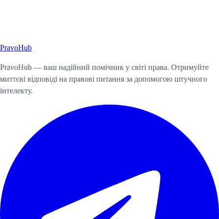
Pravo
Hub
Почати консультацію
PravoHub — ваш надійний помічник у світі права. Отримуйте
миттєві відповіді на правові питання за допомогою штучного
інтелекту.