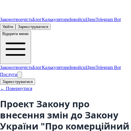
Законотворчість
Блог
Калькулятори
Інвойси
Ціни
Telegram Bot
Увійти
Зареєструватися
Відкрити меню
Законотворчість
Блог
Калькулятори
Інвойси
Ціни
Telegram Bot
Послуги
Зареєструватися
← Повернутися
Проект Закону про
внесення змін до Закону
України "Про комерційний