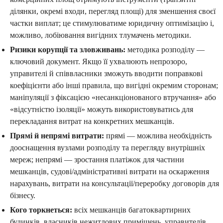
ділянки, окремі входи, перегляд площі) для зменшення своєї
частки виплат; це стимулюватиме юридичну оптимізацію і,
можливо, лобіювання вигідних тлумачень методики.
Ризики корупції та зловживань:
методика розподілу —
ключовий документ. Якщо її ухвалюють непрозоро,
управителі й співвласники зможуть вводити поправкові
коефіцієнти або інші правила, що вигідні окремим сторонам;
маніпуляції з фіксацією «несанкціонованого втручання» або
«відсутністю ізоляції» можуть використовуватись для
перекладання витрат на конкретних мешканців.
Прямі й непрямі витрати:
прямі — можлива необхідність
дооснащення вузлами розподілу та перегляду внутрішніх
мереж; непрямі — зростання платіжок для частини
мешканців, судові/адміністративні витрати на оскарження
нарахувань, витрати на консультації/переробку договорів для
бізнесу.
Кого торкнеться:
всіх мешканців багатоквартирних
будинків, власників нежитлових приміщень, управителів,