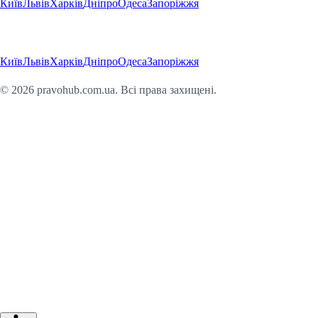
Київ
Львів
Харків
Дніпро
Одеса
Запоріжжя
Регіони
Київ
Львів
Харків
Дніпро
Одеса
Запоріжжя
©
2026
pravohub.com.ua. Всі права захищені.
Юридична консультація онлайн