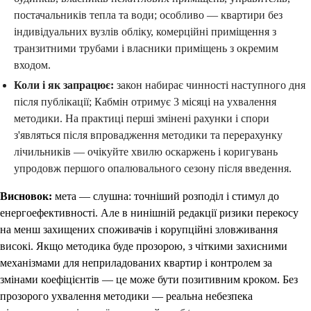
постачальників тепла та води; особливо — квартири без
індивідуальних вузлів обліку, комерційні приміщення з
транзитними трубами і власники приміщень з окремим
входом.
Коли і як запрацює:
закон набирає чинності наступного дня
після публікації; Кабмін отримує 3 місяці на ухвалення
методики. На практиці перші змінені рахунки і спори
з'являться після впровадження методики та перерахунку
лічильників — очікуйте хвилю оскаржень і коригувань
упродовж першого опалювального сезону після введення.
Висновок:
мета — слушна: точніший розподіл і стимул до
енергоефективності. Але в нинішній редакції ризики перекосу
на менш захищених споживачів і корупційні зловживання
високі. Якщо методика буде прозорою, з чіткими захисними
механізмами для неприладованих квартир і контролем за
змінами коефіцієнтів — це може бути позитивним кроком. Без
прозорого ухвалення методики — реальна небезпека