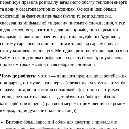
переписує правила розподілу загального обсягу теплової енергії
та води у багатоквартирних будинках. Основні ідеї: більше
орієнтації на фактичні прилади (вузли та розподілювачі),
скасування мінімальної «підлоги» питомого споживання, чітке
відокремлення транзитних ділянок і приміщень з окремими
входами, а також включення витрат на внутрішньобудинкову
систему гарячого водопостачання в тариф на гарячу воду як
єдину комплексну послугу. Методика розподілу покладається на
Кабмін (за поданням профільного органу) і має бути ухвалена
протягом трьох місяців після набрання чинності.
Чому це роблять:
мотив — привести правила до європейських
стандартів, стимулювати енергозбереження і усунути «штучні»
нарахування, коли частина споживачів фактично не отримує
тепло, але платить; також — деталізувати облік для різних
категорій приміщень (транзитні мережі, приміщення з окремим
входом, індивідуальне опалення тощо).
Вигоди:
більш адресний облік для квартир з приладами;
стимул до енергозбереження (тих, хто реально зменшить