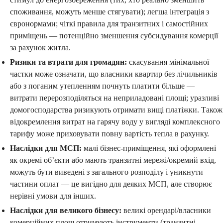
споживання, можуть менше стягувати); легша інтеграція з
євронормами; чіткі правила для транзитних і самостійних
приміщень — потенційно зменшення субсидування комерції
за рахунок житла.
Ризики та втрати для громадян:
скасування мінімальної
частки може означати, що власники квартир без лічильників
або з поганим утепленням почнуть платити більше —
витрати перерозподіляться на неприладовані площі; уразливі
домогосподарства ризикують отримати вищі платіжки. Також
відокремлення витрат на гарячу воду у вигляді комплексного
тарифу може приховувати повну вартість тепла в рахунку.
Наслідки для МСП:
малі бізнес‑приміщення, які оформлені
як окремі об’єкти або мають транзитні мережі/окремий вхід,
можуть бути виведені з загального розподілу і уникнути
частини оплат — це вигідно для деяких МСП, але створює
нерівні умови для інших.
Наслідки для великого бізнесу:
великі орендарі/власники
комерційних площ отримують інструменти (транзитні