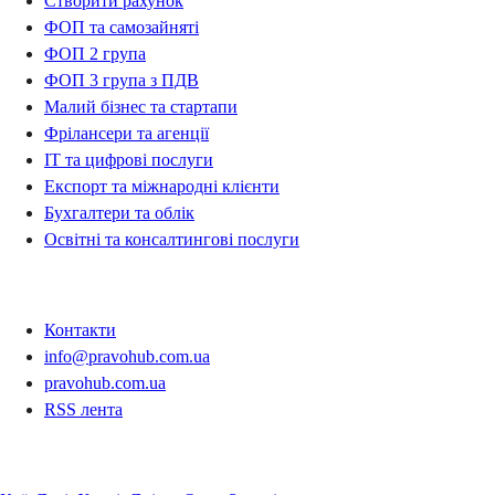
Створити рахунок
ФОП та самозайняті
ФОП 2 група
ФОП 3 група з ПДВ
Малий бізнес та стартапи
Фрілансери та агенції
IT та цифрові послуги
Експорт та міжнародні клієнти
Бухгалтери та облік
Освітні та консалтингові послуги
Контакти
Контакти
info@pravohub.com.ua
pravohub.com.ua
RSS лента
Регіони