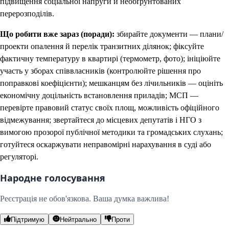
підвищення соціальної напруги й необґрунтованих
перерозподілів.
Що робити вже зараз (поради):
збирайте документи — плани/
проекти опалення й перелік транзитних ділянок; фіксуйте
фактичну температуру в квартирі (термометр, фото); ініціюйте
участь у зборах співвласників (контролюйте рішення про
поправкові коефіцієнти); мешканцям без лічильників — оцініть
економічну доцільність встановлення приладів; МСП —
перевірте правовий статус своїх площ, можливість офіційного
відмежування; звертайтеся до місцевих депутатів і НГО з
вимогою прозорої публічної методики та громадських слухань;
готуйтеся оскаржувати неправомірні нарахування в суді або
регуляторі.
Народне голосування
Реєстрація не обов'язкова. Ваша думка важлива!
Підтримую
Нейтрально
Проти