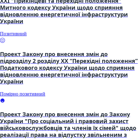
XXI "Прикінцеві та перехідні положення"
Митного кодексу України щодо сприяння
відновленню енергетичної інфраструктури
України
Позитивний
Проект Закону про внесення змін до
підрозділу 2 розділу XX “Перехідні положення”
Податкового кодексу України щодо сприяння
відновленню енергетичної інфраструктури
України
Помірно позитивний
Проект Закону про внесення змін до Закону
України "Про соціальний і правовий захист
військовослужбовців та членів їх сімей" щодо
реалізації права на відпустку звільненим з