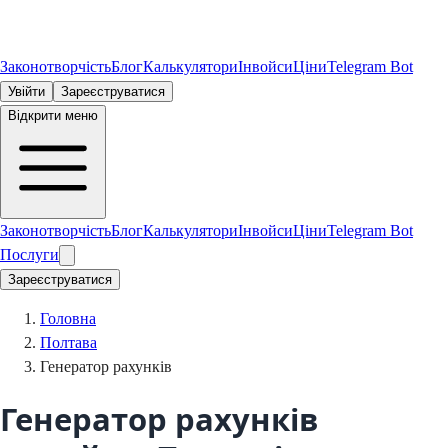
Законотворчість
Блог
Калькулятори
Інвойси
Ціни
Telegram Bot
Увійти
Зареєструватися
Відкрити меню
Законотворчість
Блог
Калькулятори
Інвойси
Ціни
Telegram Bot
Послуги
Зареєструватися
Головна
Полтава
Генератор рахунків
Генератор рахунків