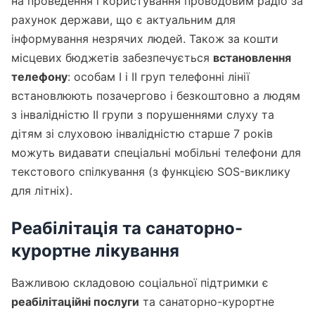
на проведення і користування проводовим радіо за
рахунок держави, що є актуальним для
інформування незрячих людей. Також за кошти
місцевих бюджетів забезпечується
встановлення
телефону
: особам I і II груп телефонні лінії
встановлюють позачергово і безкоштовно а людям
з інвалідністю II групи з порушеннями слуху та
дітям зі слуховою інвалідністю старше 7 років
можуть видавати спеціальні мобільні телефони для
текстового спілкування (з функцією SOS-виклику
для літніх).
Реабілітація та санаторно-
курортне лікування
Важливою складовою соціальної підтримки є
реабілітаційні послуги
та санаторно-курортне