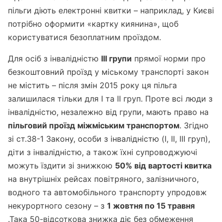
пільги діють електронні квитки – наприклад, у Києві
потрібно оформити «картку киянина», щоб
користуватися безоплатним проїздом.
Для осіб з інвалідністю
III групи
прямої норми про
безкоштовний проїзд у міському транспорті закон
не містить – після змін 2015 року ця пільга
залишилася тільки для I та II груп. Проте всі люди з
інвалідністю, незалежно від групи, мають право на
пільговий проїзд міжміським транспортом
. Згідно
зі ст.38-1 Закону, особи з інвалідністю (I, II, III груп),
діти з інвалідністю, а також їхні супроводжуючі
можуть їздити зі знижкою
50% від вартості квитка
на внутрішніх рейсах повітряного, залізничного,
водного та автомобільного транспорту упродовж
некурортного сезону – з
1 жовтня по 15 травня
.Така 50-відсоткова знижка діє без обмеження