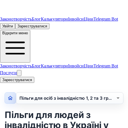
Законотворчість
Блог
Калькулятори
Інвойси
Ціни
Telegram Bot
Увійти
Зареєструватися
Відкрити меню
Законотворчість
Блог
Калькулятори
Інвойси
Ціни
Telegram Bot
Послуги
Зареєструватися
Пільги для осіб з інвалідністю 1, 2 та 3 гр…
Пільги для людей з
інвалідністю в Україні у