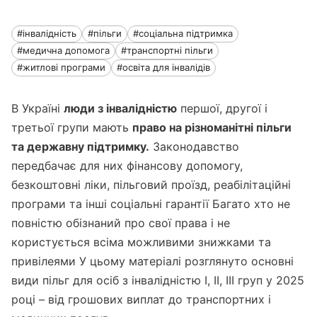
#інвалідність
#пільги
#соціальна підтримка
#медична допомога
#транспортні пільги
#житлові програми
#освіта для інвалідів
В Україні
люди з інвалідністю
першої, другої і
третьої групи мають
право на різноманітні пільги
та державну підтримку.
Законодавство
передбачає для них фінансову допомогу,
безкоштовні ліки, пільговий проїзд, реабілітаційні
програми та інші соціальні гарантії Багато хто не
повністю обізнаний про свої права і не
користується всіма можливими знижками та
привілеями У цьому матеріалі розглянуто основні
види пільг для осіб з інвалідністю I, II, III груп у 2025
році – від грошових виплат до транспортних і