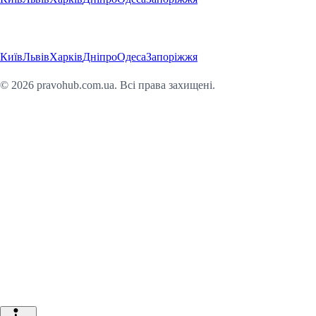
Регіони
Київ
Львів
Харків
Дніпро
Одеса
Запоріжжя
©
2026
pravohub.com.ua. Всі права захищені.
Юридична консультація онлайн