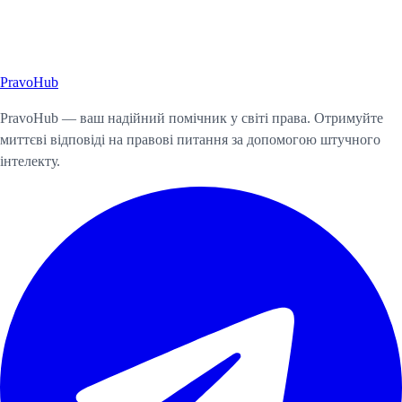
Pravo
Hub
Почати консультацію
PravoHub — ваш надійний помічник у світі права. Отримуйте
миттєві відповіді на правові питання за допомогою штучного
інтелекту.