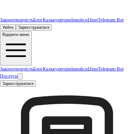
Законотворчість
Блог
Калькулятори
Інвойси
Ціни
Telegram Bot
Увійти
Зареєструватися
Відкрити меню
Законотворчість
Блог
Калькулятори
Інвойси
Ціни
Telegram Bot
Послуги
Зареєструватися