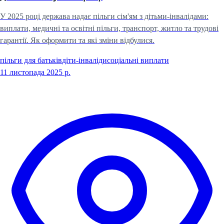
У 2025 році держава надає пільги сім'ям з дітьми-інвалідами:
виплати, медичні та освітні пільги, транспорт, житло та трудові
гарантії. Як оформити та які зміни відбулися.
пільги для батьків
діти-інваліди
соціальні виплати
11 листопада 2025 р.