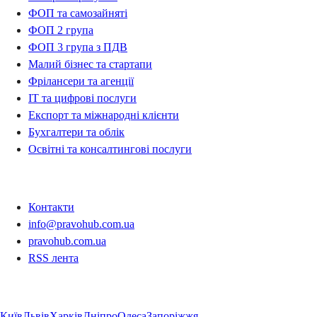
ФОП та самозайняті
ФОП 2 група
ФОП 3 група з ПДВ
Малий бізнес та стартапи
Фрілансери та агенції
IT та цифрові послуги
Експорт та міжнародні клієнти
Бухгалтери та облік
Освітні та консалтингові послуги
Контакти
Контакти
info@pravohub.com.ua
pravohub.com.ua
RSS лента
Регіони
Київ
Львів
Харків
Дніпро
Одеса
Запоріжжя