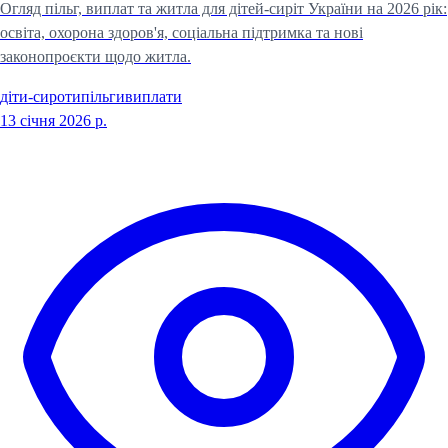
Огляд пільг, виплат та житла для дітей-сиріт України на 2026 рік:
освіта, охорона здоров'я, соціальна підтримка та нові
законопроєкти щодо житла.
діти-сироти
пільги
виплати
13 січня 2026 р.