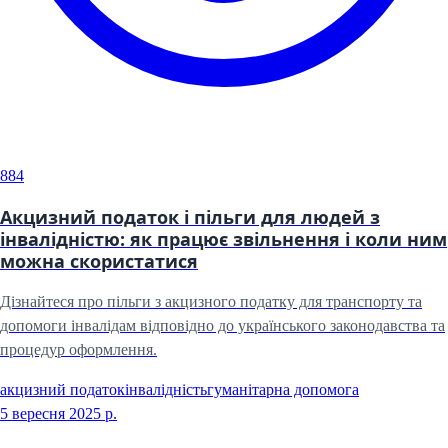
884
Акцизний податок і пільги для людей з
інвалідністю: як працює звільнення і коли ним
можна скористатися
Дізнайтеся про пільги з акцизного податку для транспорту та
допомоги інвалідам відповідно до українського законодавства та
процедур оформлення.
акцизний податок
інвалідність
гуманітарна допомога
5 вересня 2025 р.