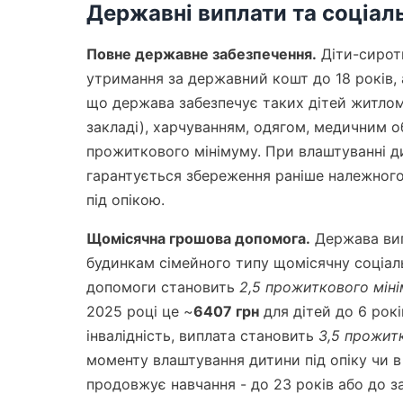
Державні виплати та соціальн
Повне державне забезпечення.
Діти-сироти
утримання за державний кошт до 18 років, 
що держава забезпечує таких дітей житлом
закладі), харчуванням, одягом, медичним 
прожиткового мінімуму. При влаштуванні ди
гарантується збереження раніше належного
під опікою.
Щомісячна грошова допомога.
Держава вип
будинкам сімейного типу щомісячну соціал
допомоги становить
2,5 прожиткового мін
2025 році це ~
6407 грн
для дітей до 6 рокі
інвалідність, виплата становить
3,5 прожит
моменту влаштування дитини під опіку чи в
продовжує навчання - до 23 років або до за