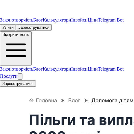
Законотворчість
Блог
Калькулятори
Інвойси
Ціни
Telegram Bot
Увійти
Зареєструватися
Відкрити меню
Законотворчість
Блог
Калькулятори
Інвойси
Ціни
Telegram Bot
Послуги
Зареєструватися
Головна
⮞
Блог
⮞
Допомога дітям-с
Пільги та випл