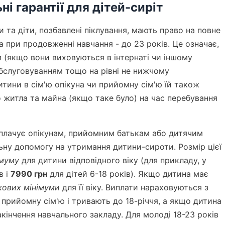
і гарантії для дітей-сиріт
 та діти, позбавлені піклування, мають право на повне
а при продовженні навчання - до 23 років. Це означає,
 (якщо вони виховуються в інтернаті чи іншому
обслуговуванням тощо на рівні не нижчому
тини в сім'ю опікуна чи прийомну сім'ю їй також
 житла та майна (якщо таке було) на час перебування
лачує опікунам, прийомним батькам або дитячим
ьну допомогу на утримання дитини-сироти. Розмір цієї
імуму
для дитини відповідного віку (для прикладу, у
в і
7990 грн
для дітей 6-18 років). Якщо дитина має
кових мінімуми
для її віку. Виплати нараховуються з
 прийомну сім'ю і тривають до 18-річчя, а якщо дитина
кінчення навчального закладу. Для молоді 18-23 років