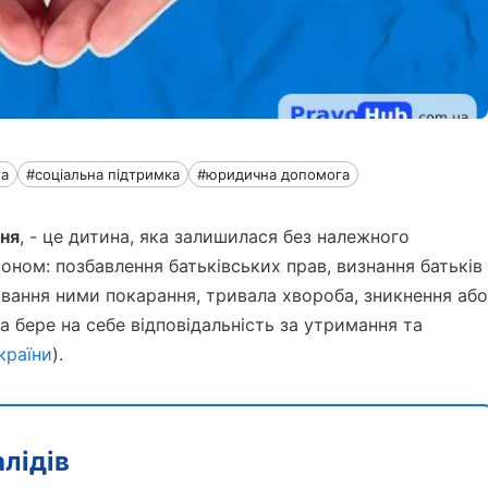
та
#соціальна підтримка
#юридична допомога
ння
, - це дитина, яка залишилася без належного
коном: позбавлення батьківських прав, визнання батьків
бування ними покарання, тривала хвороба, зникнення або
а бере на себе відповідальність за утримання та
країни
).
алідів