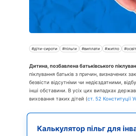
#діти-сироти
#пільги
#виплати
#житло
#осві
Дитина, позбавлена батьківського піклува
піклування батьків з причин, визначених за
безвісти відсутніми чи недієздатними, від
інші обставини. В усіх цих випадках держав
виховання таких дітей (
ст. 52 Конституції У
Калькулятор пільг для інв