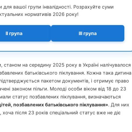
ти для вашої групи інвалідності. Розрахуйте суми
ктуальних нормативів 2026 року!
II група
III група
, станом на середину 2025 року в Україні налічувалося
озбавлених батьківського піклування. Кожна така дитина
 підтверджується пакетом документів, і отримує право
чені законом пільги. Молоді особи віком від 18 до 23
о мали статус позбавлених піклування, визначаються
 дітей, позбавлених батьківського піклування»
. Для них
, хоча після 23 років спеціальний статус вже не діє