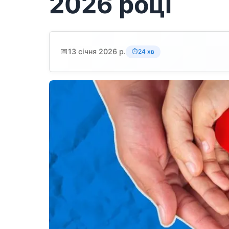
2026 році
📅
13 січня 2026 р.
24 хв
⏱️