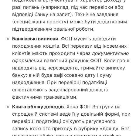
разі питань (наприклад, під час перевірки або
відповіді банку на запит). Технічне завдання
(специфікація проекту) може бути додатковим
підтвердженням реальної роботи.
Банківські виписки
. ФОП мусить доводити
походження коштів. Всі перекази від іноземних
клієнтів мають проходити через
документально
оформлений
валютний рахунок ФОП. Коли гроші
надходять від нерезидента, тримайте виписку
банку: в ній буде зафіксовано дату і суму
надходження. При перевірці податківці
співставляють задекларований дохід із
фактичними транзакціями.
Книга обліку доходів
. Хоча ФОП 3‑ї групи на
спрощеній системі веде її у довільній формі, при
перевірці податківці очікують регулярного
запису кожного приходу в рубрику «дохід». Без
належного обліку можна отримати штраф за