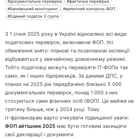
#документальна перевірка
#фактична перевірка
#банківський моніторинг
#валютний контроль ФОП
#Єдиний податок 3 група
З 1 січня 2025 року в Україні відновлено всі види
податкових перевірок, включаючи ФОП. Усі
обмеження знято: планові та позапланові інспекції
відбуваються у звичайному довоєнному режимі.
Тобто податківці можуть перевіряти ІТ‑ФОПи так
само, як і інших підприємців. За даними ДПС, у
планах на 2025 рік передбачено близько 5 000
документальних перевірок, понад 1 000 з них
стосуються саме фізичних осіб (ФОП). Це майже на
третину більше, ніж у 2024 році. Тому
іт‑фрілансерам варто очікувати підвищеної уваги:
ФОП айтішник 2025
має бути готовим захищати
свої декларації і документи.