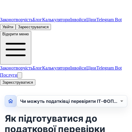
Законотворчість
Блог
Калькулятори
Інвойси
Ціни
Telegram Bot
Увійти
Зареєструватися
Відкрити меню
Законотворчість
Блог
Калькулятори
Інвойси
Ціни
Telegram Bot
Послуги
Зареєструватися
Чи можуть податківці перевіряти ІТ‑ФОПи у …
Як підготуватися до
податкової перевірки