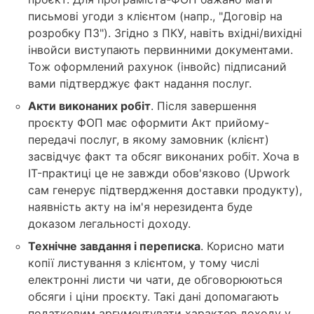
письмові угоди з клієнтом (напр., "Договір на
розробку ПЗ"). Згідно з ПКУ, навіть вхідні/вихідні
інвойси виступають первинними документами.
Тож оформлений рахунок (інвойс) підписаний
вами підтверджує факт надання послуг.
Акти виконаних робіт
. Після завершення
проєкту ФОП має оформити Акт прийому-
передачі послуг, в якому замовник (клієнт)
засвідчує факт та обсяг виконаних робіт. Хоча в
IT-практиці це не завжди обов'язково (Upwork
сам генерує підтвердження доставки продукту),
наявність акту на ім'я нерезидента буде
доказом легальності доходу.
Технічне завдання і переписка
. Корисно мати
копії листування з клієнтом, у тому числі
електронні листи чи чати, де обговорюються
обсяги і ціни проєкту. Такі дані допомагають
податковим аргументувати характер доходу у