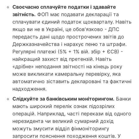
Своєчасно сплачуйте податки і здавайте
звітність.
ФОП має подавати декларації та
сплачувати єдиний податок щокварталу. Навіть
якщо ви не в Україні, це обов'язково - ДПС
передасть дані щодо прострочених звітів до
Держказначейства і нарахує пеню та штрафи.
Регулярні платежі (5% + 1% вій. збір + ЄСВ) -
найкращий захист від претензій. Навіть
«дрібне» неподання звітності на кінець року
може викликати камеральну перевірку, яка
автоматично зіставить декларовані та фактичні
надходження.
Слідкуйте за банківським моніторингом.
Банки
мають широкий перелік ознак підозрілих
операцій. Наприклад, часті перекази від одного
нерезидента чи великий сумарний дохід
можуть змусити відділ фінмоніторингу
запросити пояснення походження коштів. У