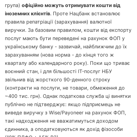
група)
офіційно можуть отримувати кошти від
іноземних клієнтів
. Проте Нацбанк встановлює
правила репатріації (зарахування) валютної
виручки. За базовим правилом, кошти від експорту
послуг мають бути переведені на рахунок ФОП у
українському банку - зазвичай, найближчим до їх
зарахуванням (нова норма - до кінця того ж
кварталу або календарного року). Поки що триває
воєнний стан, і для більшості IT-послуг НБУ
звільнив від жорсткого 90-денного строку
(контракти на послуги, не товари, обмеження до
~400 тис. грн). Однак податкова служба ці винятки
публічно не підтверджує: якщо підприємець не
виведе виручку з Wise/Payoneer на рахунок ФОП,
такі надходження не вважатимуться доходом
єдинника, а оподатковуються як дохід фізособи