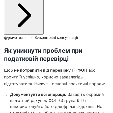
@pravo_ua_ai_bot
Безкоштовні консультації
Як уникнути проблем при
податковій перевірці
Щоб
не потрапити під перевірку ІТ-ФОП
або
пройти її успішно, корисно заздалегідь
підготуватися. Нижче - основні практичні поради:
Документуйте всі операції.
Заведіть окремий
валютний рахунок ФОП (3 група ЄП) і
використовуйте його для фріланс-дохідів. Не
отримуйте на особисті картки великі суми від