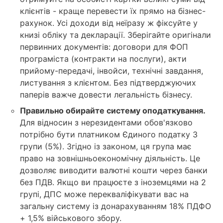
клієнтів - краще перевести їх прямо на бізнес-
рахунок. Усі доходи від неїразу ж фіксуйте у
книзі обліку та декларації. Зберігайте оригінали
первинних документів: договори для ФОП
програміста (контракти на послуги), акти
прийому-передачі, інвойси, технічні завдання,
листування з клієнтом. Без підтверджуючих
паперів важче довести легальність бізнесу.
Правильно обирайте систему оподаткування.
Для відносин з нерезидентами обов'язково
потрібно бути платником Єдиного податку 3
групи (5%). Згідно із законом, ця група має
право на зовнішньоекономічну діяльність. Це
дозволяє виводити валютні кошти через банки
без ПДВ. Якщо ви працюєте з іноземцями на 2
групі, ДПС може перекваліфікувати вас на
загальну систему із донарахуванням 18% ПДФО
+ 1,5% військового збору.