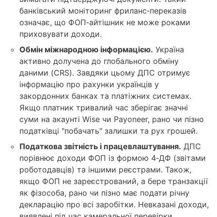
банківський моніторинг фриланс‑переказів
означає, що ФОП‑айтішник не може роками
приховувати доходи.
Обмін міжнародною інформацією.
Україна
активно долучена до глобального обміну
даними (CRS). Завдяки цьому ДПС отримує
інформацію про рахунки українців у
закордонних банках та платіжних системах.
Якщо платник тривалий час зберігає значні
суми на акаунті Wise чи Payoneer, рано чи пізно
податківці "побачать" залишки та рух грошей.
Податкова звітність і працевлаштування.
ДПС
порівнює доходи ФОП із формою 4‑ДФ (звітами
роботодавців) та іншими реєстрами. Також,
якщо ФОП не зареєстрований, а бере транзакції
як фізособа, рано чи пізно має подати річну
декларацію про всі заробітки. Невказані доходи,
виявлені під час камеральної перевірки,