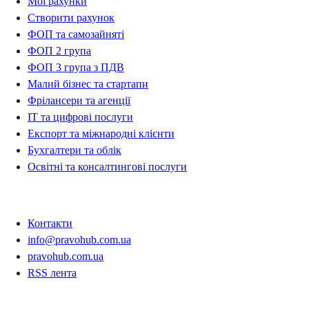
Мої рахунки
Створити рахунок
ФОП та самозайняті
ФОП 2 група
ФОП 3 група з ПДВ
Малий бізнес та стартапи
Фрілансери та агенції
IT та цифрові послуги
Експорт та міжнародні клієнти
Бухгалтери та облік
Освітні та консалтингові послуги
Контакти
Контакти
info@pravohub.com.ua
pravohub.com.ua
RSS лента
Регіони