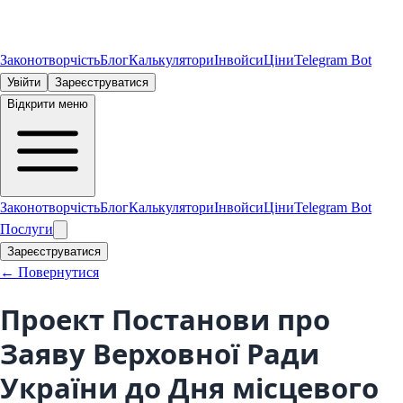
Законотворчість
Блог
Калькулятори
Інвойси
Ціни
Telegram Bot
Увійти
Зареєструватися
Відкрити меню
Законотворчість
Блог
Калькулятори
Інвойси
Ціни
Telegram Bot
Послуги
Зареєструватися
← Повернутися
Проект Постанови про
Заяву Верховної Ради
України до Дня місцевого