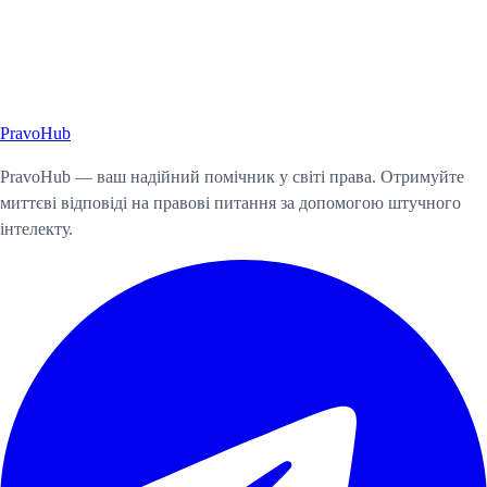
Pravo
Hub
Почати консультацію
PravoHub — ваш надійний помічник у світі права. Отримуйте
миттєві відповіді на правові питання за допомогою штучного
інтелекту.