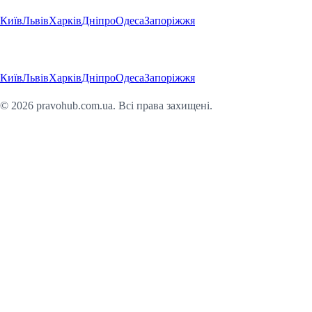
Київ
Львів
Харків
Дніпро
Одеса
Запоріжжя
Регіони
Київ
Львів
Харків
Дніпро
Одеса
Запоріжжя
©
2026
pravohub.com.ua. Всі права захищені.
Юридична консультація онлайн