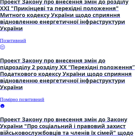
Проект Закону про внесення змін до розділу
XXI "Прикінцеві та перехідні положення"
Митного кодексу України щодо сприяння
відновленню енергетичної інфраструктури
України
Позитивний
Проект Закону про внесення змін до
підрозділу 2 розділу XX “Перехідні положення”
Податкового кодексу України щодо сприяння
відновленню енергетичної інфраструктури
України
Помірно позитивний
Проект Закону про внесення змін до Закону
України "Про соціальний і правовий захист
військовослужбовців та членів їх сімей" щодо