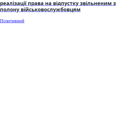
реалізації права на відпустку звільненим з
полону військовослужбовцям
Позитивний