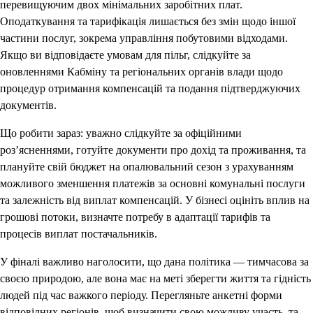
перевищуючим двох мінімальних заробітних плат.
Оподаткування та тарифікація лишається без змін щодо іншої
частини послуг, зокрема управління побутовими відходами.
Якщо ви відповідаєте умовам для пільг, слідкуйте за
оновленнями Кабміну та регіональних органів влади щодо
процедур отримання компенсацій та подання підтверджуючих
документів.
Що робити зараз: уважно слідкуйте за офіційними
роз’ясненнями, готуйте документи про дохід та проживання, та
плануйте свій бюджет на опалювальний сезон з урахуванням
можливого зменшення платежів за основні комунальні послуги
та залежність від виплат компенсацій. У бізнесі оцініть вплив на
грошові потоки, визначте потребу в адаптації тарифів та
процесів виплат постачальників.
У фіналі важливо наголосити, що дана політика — тимчасова за
своєю природою, але вона має на меті зберегти життя та гідність
людей під час важкого періоду. Перегляньте анкетні форми
відповідних регіонів, щоб визначити свою можливу участь, та