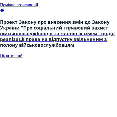
Помірно позитивний
Проект Закону про внесення змін до Закону
України "Про соціальний і правовий захист
військовослужбовців та членів їх сімей" щодо
реалізації права на відпустку звільненим з
полону військовослужбовцям
Позитивний