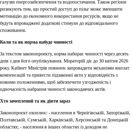
галузях енергозабезпечення та водопостачання. Також регіони
ризикують тим, що простий доступ до пільг може зменшити
мотивацію до економного використання ресурсів, якщо не
будуть впроваджені додаткові стимули до відповідального
споживання.
Коли та як норма набуде чинності
За текстом законопроекту, норма набирає чинності через десять
днів з дня його опублікування. Мораторій діє до 30 квітня 2026
року. Кабінет Міністрів повинен запровадити механізми виплат
компенсацій та привести підзаконні акти у відповідність з
новими положеннями, щоб забезпечити узгодженість і
одночасність набрання чинності законодавчих актів.
Хто зачеплений та як діяти зараз
Законопроєкт охоплює: - населення в Чернігівській, Запорізькій,
Полтавській, Сумській, Харківській, Херсонській та Донецькій
областях; - населення в інших областях із доходом не