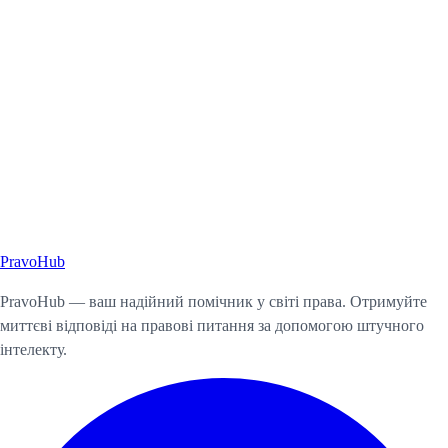
Pravo
Hub
Почати консультацію
PravoHub — ваш надійний помічник у світі права. Отримуйте
миттєві відповіді на правові питання за допомогою штучного
інтелекту.