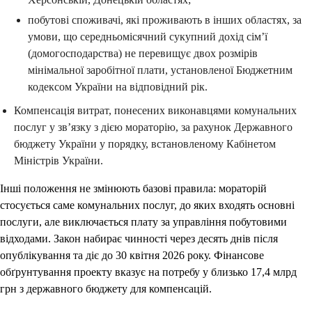
побутові споживачі, які проживають в інших областях, за
умови, що середньомісячний сукупний дохід сім’ї
(домогосподарства) не перевищує двох розмірів
мінімальної заробітної плати, установленої Бюджетним
кодексом України на відповідний рік.
Компенсація витрат, понесених виконавцями комунальних
послуг у зв’язку з дією мораторію, за рахунок Державного
бюджету України у порядку, встановленому Кабінетом
Міністрів України.
Інші положення не змінюють базові правила: мораторій
стосується саме комунальних послуг, до яких входять основні
послуги, але виключається плату за управління побутовими
відходами. Закон набирає чинності через десять днів після
опублікування та діє до 30 квітня 2026 року. Фінансове
обґрунтування проекту вказує на потребу у близько 17,4 млрд
грн з державного бюджету для компенсацій.