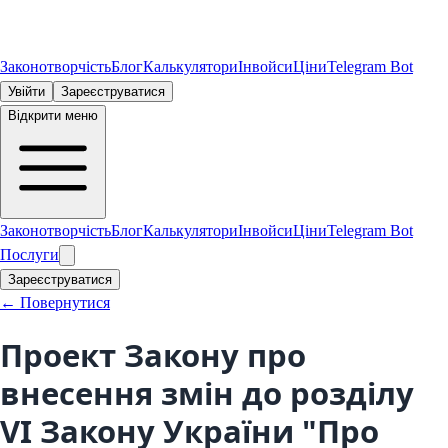
Законотворчість
Блог
Калькулятори
Інвойси
Ціни
Telegram Bot
Увійти
Зареєструватися
Відкрити меню
Законотворчість
Блог
Калькулятори
Інвойси
Ціни
Telegram Bot
Послуги
Зареєструватися
← Повернутися
Проект Закону про
внесення змін до розділу
VI Закону України "Про