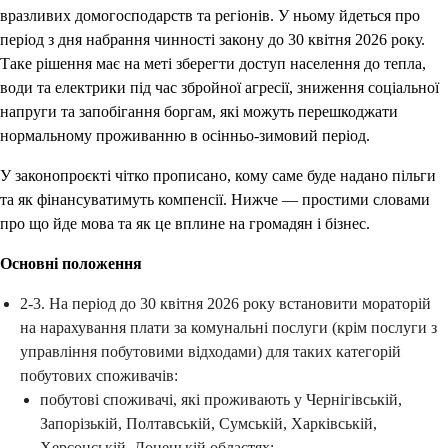
вразливих домогосподарств та регіонів. У ньому йдеться про
період з дня набрання чинності закону до 30 квітня 2026 року.
Таке рішення має на меті зберегти доступ населення до тепла,
води та електрики під час збройної агресії, зниження соціальної
напруги та запобігання боргам, які можуть перешкоджати
нормальному проживанню в осінньо-зимовий період.
У законопроєкті чітко прописано, кому саме буде надано пільги
та як фінансуватимуть компенсії. Нижче — простими словами
про що йде мова та як це вплине на громадян і бізнес.
Основні положення
2-3. На період до 30 квітня 2026 року встановити мораторій
на нарахування плати за комунальні послуги (крім послуги з
управління побутовими відходами) для таких категорій
побутових споживачів:
побутові споживачі, які проживають у Чернігівській,
Запорізькій, Полтавській, Сумській, Харківській,
Херсонській, Донецькій областях;