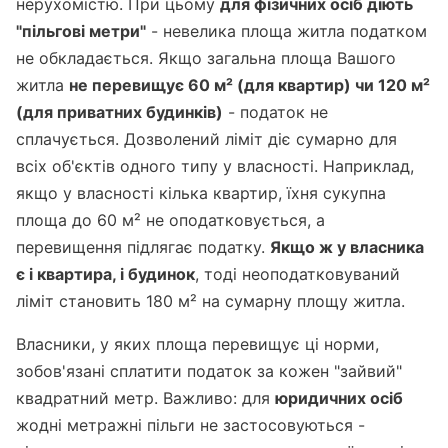
нерухомістю. При цьому
для фізичних осіб діють
"пільгові метри"
- невелика площа житла податком
не обкладається. Якщо загальна площа Вашого
житла
не перевищує 60 м² (для квартир) чи 120 м²
(для приватних будинків)
- податок не
сплачується. Дозволений ліміт діє сумарно для
всіх об'єктів одного типу у власності. Наприклад,
якщо у власності кілька квартир, їхня сукупна
площа до 60 м² не оподатковується, а
перевищення підлягає податку.
Якщо ж у власника
є і квартира, і будинок
, тоді неоподатковуваний
ліміт становить 180 м² на сумарну площу житла.
Власники, у яких площа перевищує ці норми,
зобов'язані сплатити податок за кожен "зайвий"
квадратний метр. Важливо: для
юридичних осіб
жодні метражні пільги не застосовуються -