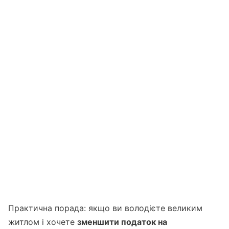
Практична порада: якщо ви володієте великим
житлом і хочете
зменшити податок на