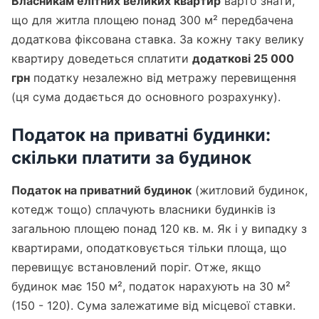
Власникам елітних великих квартир
варто знати,
що для житла площею понад 300 м² передбачена
додаткова фіксована ставка. За кожну таку велику
квартиру доведеться сплатити
додаткові 25 000
грн
податку незалежно від метражу перевищення
(ця сума додається до основного розрахунку).
Податок на приватні будинки:
скільки платити за будинок
Податок на приватний будинок
(житловий будинок,
котедж тощо) сплачують власники будинків із
загальною площею понад 120 кв. м. Як і у випадку з
квартирами, оподатковується тільки площа, що
перевищує встановлений поріг. Отже, якщо
будинок має 150 м², податок нарахують на 30 м²
(150 - 120). Сума залежатиме від місцевої ставки.