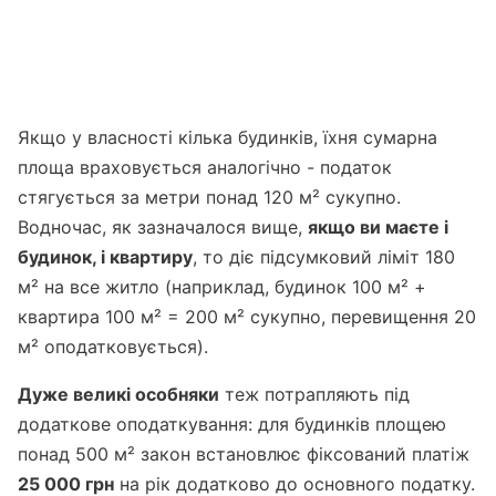
Якщо у власності кілька будинків, їхня сумарна
площа враховується аналогічно - податок
стягується за метри понад 120 м² сукупно.
Водночас, як зазначалося вище,
якщо ви маєте і
будинок, і квартиру
, то діє підсумковий ліміт 180
м² на все житло (наприклад, будинок 100 м² +
квартира 100 м² = 200 м² сукупно, перевищення 20
м² оподатковується).
Дуже великі особняки
теж потрапляють під
додаткове оподаткування: для будинків площею
понад 500 м² закон встановлює фіксований платіж
25 000 грн
на рік додатково до основного податку.