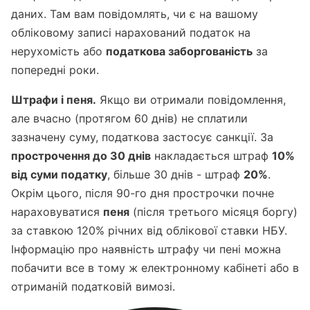
даних. Там вам повідомлять, чи є на вашому
обліковому записі нарахований податок на
нерухомість або
податкова заборгованість
за
попередні роки.
Штрафи і пеня.
Якщо ви отримали повідомлення,
але вчасно (протягом 60 днів) не сплатили
зазначену суму, податкова застосує санкції. За
прострочення до 30 днів
накладається штраф
10%
від суми податку
, більше 30 днів - штраф
20%
.
Окрім цього, після 90-го дня прострочки почне
нараховуватися
пеня
(після третього місяця боргу)
за ставкою 120% річних від облікової ставки НБУ.
Інформацію про наявність штрафу чи пені можна
побачити все в тому ж електронному кабінеті або в
отриманій податковій вимозі.