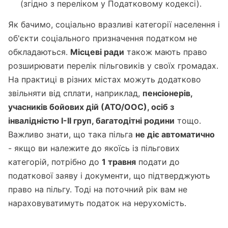
(згідно з переліком у Податковому кодексі).
Як бачимо, соціально вразливі категорії населення і
об'єкти соціального призначення податком не
обкладаються.
Місцеві ради
також мають право
розширювати перелік пільговиків у своїх громадах.
На практиці в різних містах можуть додатково
звільняти від сплати, наприклад,
пенсіонерів,
учасників бойових дій (АТО/ООС), осіб з
інвалідністю I-II груп, багатодітні родини
тощо.
Важливо знати, що така пільга
не діє автоматично
- якщо ви належите до якоїсь із пільгових
категорій, потрібно до
1 травня
подати до
податкової заяву і документи, що підтверджують
право на пільгу. Тоді на поточний рік вам не
нараховуватимуть податок на нерухомість.