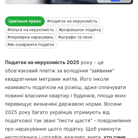
Цивільне право
#податок на нерухомість
#пільги на нерухомість
#розрахунок податку
#перевірка нарахувань
#штрафи та пеня
#як оскаржити податок
Податок на нерухомість 2025
року - це
обов'язковий платіж за володіння "зайвими"
квадратними метрами житла. Його інколи
називають податком на розкіш, адже сплачувати
повинні власники квартир і будинків, площа яких
перевищує визначені державою норми. Восени
2025 року багато українців отримують від
податкової так звані "листи щастя" - повідомлення
про нарахування цього податку. Щоб уникнути
несподіванок і штрафів, важливо знати,
хто саме