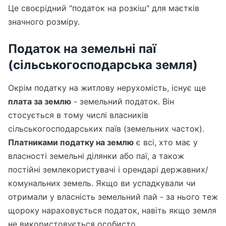
Це своєрідний "податок на розкіш" для маєтків
значного розміру.
Податок на земельні паї
(сільськогосподарська земля)
Окрім податку на житлову нерухомість, існує ще
плата за землю
- земельний податок. Він
стосується в тому числі власників
сільськогосподарських паїв (земельних часток).
Платниками податку на землю
є всі, хто має у
власності земельні ділянки або паї, а також
постійні землекористувачі і орендарі державних/
комунальних земель. Якщо ви успадкували чи
отримали у власність земельний пай - за нього теж
щороку нараховується податок, навіть якщо земля
не використовується особисто.