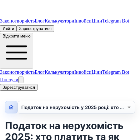
Законотворчість
Блог
Калькулятори
Інвойси
Ціни
Telegram Bot
Увійти
Зареєструватися
Відкрити меню
Законотворчість
Блог
Калькулятори
Інвойси
Ціни
Telegram Bot
Послуги
Зареєструватися
Податок на нерухомість у 2025 році: хто має…
Податок на нерухомість
2025: хто платить та як