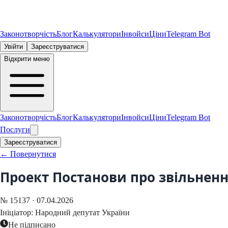
Законотворчість
Блог
Калькулятори
Інвойси
Ціни
Telegram Bot
Увійти
Зареєструватися
Відкрити меню
Законотворчість
Блог
Калькулятори
Інвойси
Ціни
Telegram Bot
Послуги
Зареєструватися
← Повернутися
Проект Постанови про звільнення
№
15137
·
07.04.2026
Ініціатор:
Народний депутат України
Не підписано