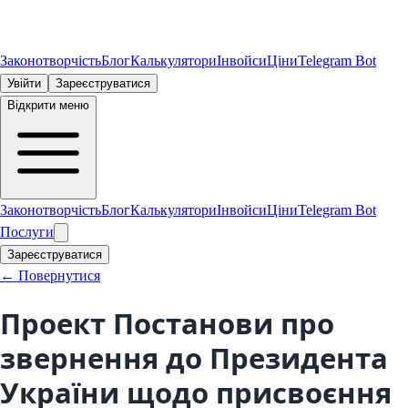
Законотворчість
Блог
Калькулятори
Інвойси
Ціни
Telegram Bot
Увійти
Зареєструватися
Відкрити меню
Законотворчість
Блог
Калькулятори
Інвойси
Ціни
Telegram Bot
Послуги
Зареєструватися
← Повернутися
Проект Постанови про
звернення до Президента
України щодо присвоєння