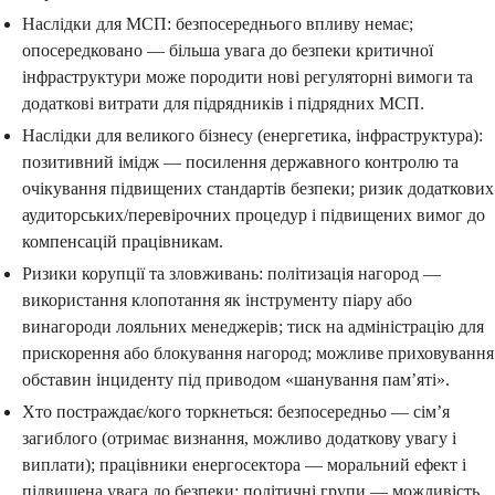
Наслідки для МСП: безпосереднього впливу немає;
опосередковано — бiльша увага до безпеки критичної
інфраструктури може породити нові регуляторні вимоги та
додаткові витрати для підрядників і підрядних МСП.
Наслідки для великого бізнесу (енергетика, інфраструктура):
позитивний імідж — посилення державного контролю та
очікування підвищених стандартів безпеки; ризик додаткових
аудиторських/перевірочних процедур і підвищених вимог до
компенсацій працівникам.
Ризики корупції та зловживань: політизація нагород —
використання клопотання як інструменту піару або
винагороди лояльних менеджерів; тиск на адміністрацію для
прискорення або блокування нагород; можливе приховування
обставин інциденту під приводом «шанування пам’яті».
Хто постраждає/кого торкнеться: безпосередньо — сім’я
загиблого (отримає визнання, можливо додаткову увагу і
виплати); працівники енергосектора — моральний ефект і
підвищена увага до безпеки; політичні групи — можливість