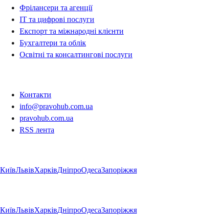
Фрілансери та агенції
IT та цифрові послуги
Експорт та міжнародні клієнти
Бухгалтери та облік
Освітні та консалтингові послуги
Контакти
Контакти
info@pravohub.com.ua
pravohub.com.ua
RSS лента
Регіони
Київ
Львів
Харків
Дніпро
Одеса
Запоріжжя
Регіони
Київ
Львів
Харків
Дніпро
Одеса
Запоріжжя