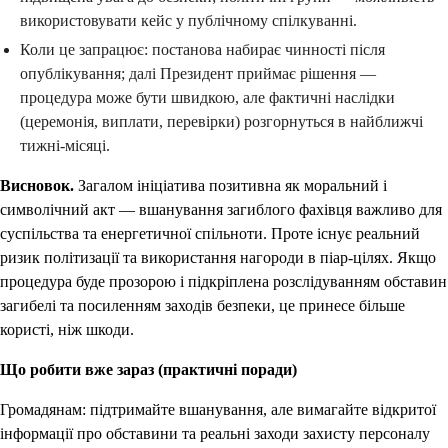
використовувати кейс у публічному спілкуванні.
Коли це запрацює: постанова набирає чинності після
опублікування; далі Президент приймає рішення —
процедура може бути швидкою, але фактичні наслідки
(церемонія, виплати, перевірки) розгорнуться в найближчі
тижні‑місяці.
Висновок.
Загалом ініціатива позитивна як моральний і
символічний акт — вшанування загиблого фахівця важливо для
суспільства та енергетичної спільноти. Проте існує реальний
ризик політизації та використання нагороди в піар‑цілях. Якщо
процедура буде прозорою і підкріплена розслідуванням обставин
загибелі та посиленням заходів безпеки, це принесе більше
користі, ніж шкоди.
Що робити вже зараз (практичні поради)
Громадянам: підтримайте вшанування, але вимагайте відкритої
інформації про обставини та реальні заходи захисту персоналу