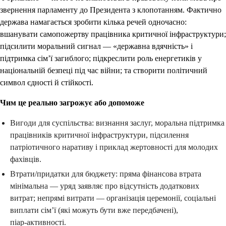
звернення парламенту до Президента з клопотанням. Фактично
держава намагається зробити кілька речей одночасно:
вшанувати самопожертву працівника критичної інфраструктури;
підсилити моральний сигнал — «державна вдячність» і
підтримка сім’ї загиблого; підкреслити роль енергетиків у
національній безпеці під час війни; та створити політичний
символ єдності й стійкості.
Чим це реально загрожує або допоможе
Вигоди для суспільства: визнання заслуг, моральна підтримка
працівників критичної інфраструктури, підсилення
патріотичного наративу і приклад жертовності для молодих
фахівців.
Втрати/придатки для бюджету: пряма фінансова втрата
мінімальна — уряд заявляє про відсутність додаткових
витрат; непрямі витрати — організація церемонії, соціальні
виплати сім’ї (які можуть бути вже передбачені),
піар‑активності.