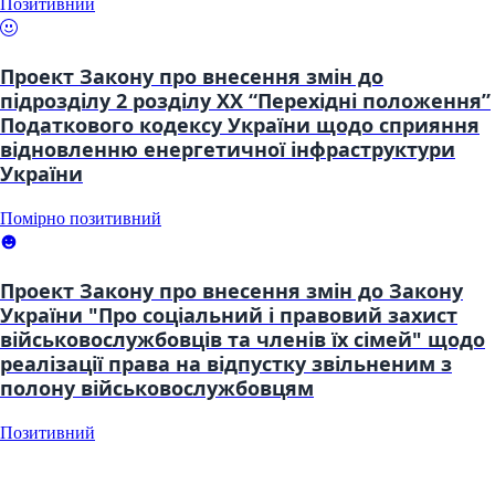
Позитивний
Проект Закону про внесення змін до
підрозділу 2 розділу XX “Перехідні положення”
Податкового кодексу України щодо сприяння
відновленню енергетичної інфраструктури
України
Помірно позитивний
Проект Закону про внесення змін до Закону
України "Про соціальний і правовий захист
військовослужбовців та членів їх сімей" щодо
реалізації права на відпустку звільненим з
полону військовослужбовцям
Позитивний