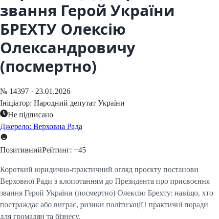
звання Герой України
БРЕХТУ Олексію
Олександровичу
(посмертно)
№
14397
·
23.01.2026
Ініціатор:
Народний депутат України
Не підписано
Джерело: Верховна Рада
Позитивний
Рейтинг:
+
45
Короткий юридично-практичний огляд проєкту постанови
Верховної Ради з клопотанням до Президента про присвоєння
звання Герой України (посмертно) Олексію Брехту: навіщо, хто
постраждає або виграє, ризики політизації і практичні поради
для громадян та бізнесу.