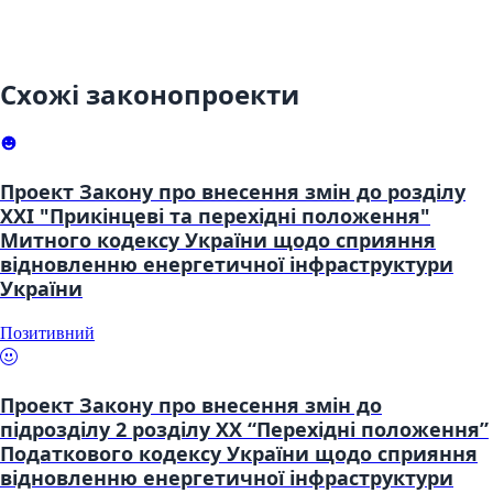
Схожі законопроекти
Проект Закону про внесення змін до розділу
XXI "Прикінцеві та перехідні положення"
Митного кодексу України щодо сприяння
відновленню енергетичної інфраструктури
України
Позитивний
Проект Закону про внесення змін до
підрозділу 2 розділу XX “Перехідні положення”
Податкового кодексу України щодо сприяння
відновленню енергетичної інфраструктури