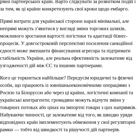
рівні партнерських країн. Варто слідкувати за розвитком подій і
за тим, як ці країни конкретизують свої кроки щодо ембарго.
Прямі витрати для української сторони наразі мінімальні, але
непрямі можуть з’явитися у вигляді зміни торгових шляхів,
можливого зростання вартості логістики та адаптації бізнес-
процесів. У довгостроковій перспективі посилення санкційної
єдності може зменшити фінансування агресора та підтримати
стабільність України, але реальна ефективність залежатиме від
узгодженості дій між ЄС та іншими партнерами.
Кого це торкнеться найбільше? Передусім юридичні та фізичні
особи, що працюють із зовнішньоекономічними операціями з
Росією та Білоруссю або через ці країни, логістичні компанії та
українські контрагенти; громадяни можуть відчути зміни у
товарних потоках або цінах на імпортні товари з цих напрямків.
Набуваючи чинності, це залежатиме від того, як швидко уряди
відповідних країн імплементують обмеження у свої регуляторні
рамки — тобто від швидкості та рішучості дій партнерів.