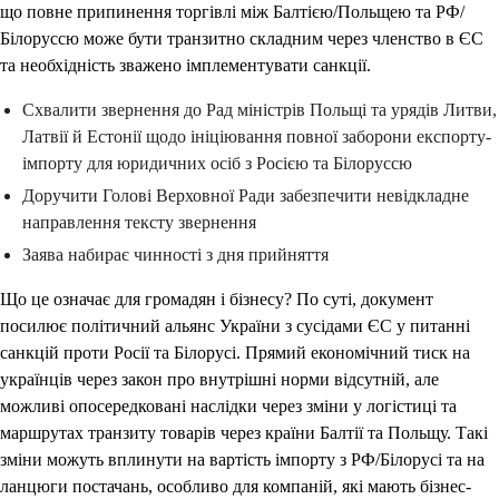
що повне припинення торгівлі між Балтією/Польщею та РФ/
Білоруссю може бути транзитно складним через членство в ЄС
та необхідність зважено імплементувати санкції.
Схвалити звернення до Рад міністрів Польщі та урядів Литви,
Латвії й Естонії щодо ініціювання повної заборони експорту-
імпорту для юридичних осіб з Росією та Білоруссю
Доручити Голові Верховної Ради забезпечити невідкладне
направлення тексту звернення
Заявa набирає чинності з дня прийняття
Що це означає для громадян і бізнесу? По суті, документ
посилює політичний альянс України з сусідами ЄС у питанні
санкцій проти Росії та Білорусі. Прямий економічний тиск на
українців через закон про внутрішні норми відсутній, але
можливі опосередковані наслідки через зміни у логістиці та
маршрутах транзиту товарів через країни Балтії та Польщу. Такі
зміни можуть вплинути на вартість імпорту з РФ/Білорусі та на
ланцюги постачань, особливо для компаній, які мають бізнес-