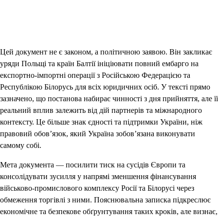
Цей документ не є законом, а політичною заявою. Він закликає
уряди Польщі та країн Балтії ініціювати повний ембарго на
експортно-імпортні операції з Російською Федерацією та
Республікою Білорусь для всіх юридичних осіб. У тексті прямо
зазначено, що постанова набирає чинності з дня прийняття, але її
реальний вплив залежить від дій партнерів та міжнародного
контексту. Це більше знак єдності та підтримки України, ніж
правовий обов’язок, який Україна зобов’язана виконувати
самому собі.
Мета документа — посилити тиск на сусідів Європи та
консолідувати зусилля у напрямі зменшення фінансування
військово-промислового комплексу Росії та Білорусі через
обмеження торгівлі з ними. Пояснювальна записка підкреслює
економічне та безпекове обґрунтування таких кроків, але визнає,