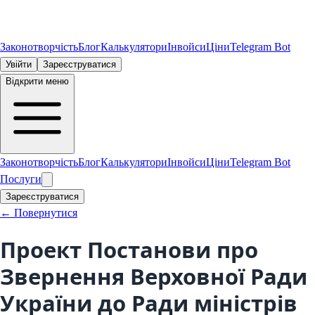
Законотворчість
Блог
Калькулятори
Інвойси
Ціни
Telegram Bot
Увійти
Зареєструватися
Відкрити меню
Законотворчість
Блог
Калькулятори
Інвойси
Ціни
Telegram Bot
Послуги
Зареєструватися
← Повернутися
Проект Постанови про
Звернення Верховної Ради
України до Ради міністрів