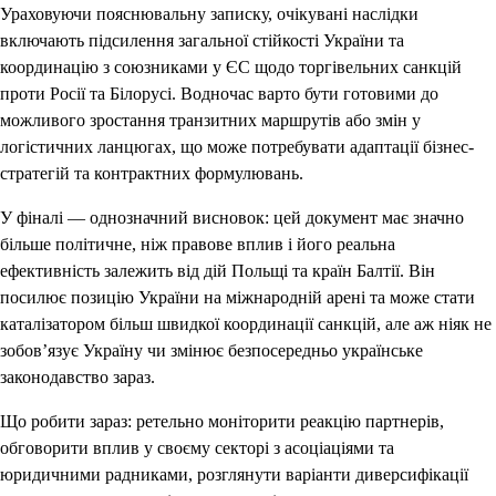
Ураховуючи пояснювальну записку, очікувані наслідки
включають підсилення загальної стійкості України та
координацію з союзниками у ЄС щодо торгівельних санкцій
проти Росії та Білорусі. Водночас варто бути готовими до
можливого зростання транзитних маршрутів або змін у
логістичних ланцюгах, що може потребувати адаптації бізнес-
стратегій та контрактних формулювань.
У фіналі — однозначний висновок: цей документ має значно
більше політичне, ніж правове вплив і його реальна
ефективність залежить від дій Польщі та країн Балтії. Він
посилює позицію України на міжнародній арені та може стати
каталізатором більш швидкої координації санкцій, але аж ніяк не
зобов’язує Україну чи змінює безпосередньо українське
законодавство зараз.
Що робити зараз: ретельно моніторити реакцію партнерів,
обговорити вплив у своєму секторі з асоціаціями та
юридичними радниками, розглянути варіанти диверсифікації