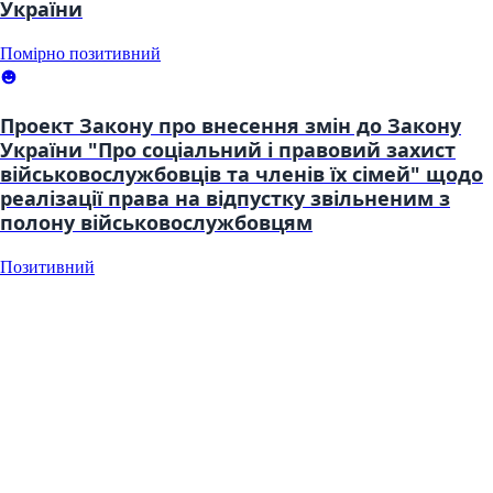
України
Помірно позитивний
Проект Закону про внесення змін до Закону
України "Про соціальний і правовий захист
військовослужбовців та членів їх сімей" щодо
реалізації права на відпустку звільненим з
полону військовослужбовцям
Позитивний