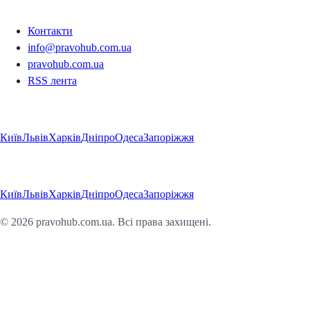
Контакти
Контакти
info@pravohub.com.ua
pravohub.com.ua
RSS лента
Регіони
Київ
Львів
Харків
Дніпро
Одеса
Запоріжжя
Регіони
Київ
Львів
Харків
Дніпро
Одеса
Запоріжжя
©
2026
pravohub.com.ua. Всі права захищені.