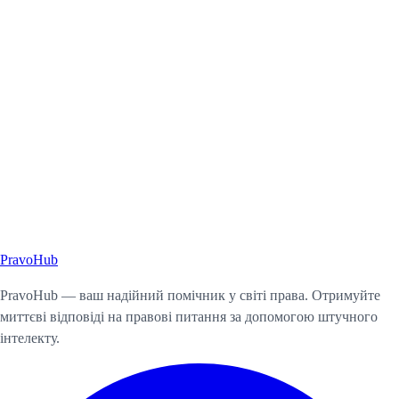
Pravo
Hub
Почати консультацію
PravoHub — ваш надійний помічник у світі права. Отримуйте
миттєві відповіді на правові питання за допомогою штучного
інтелекту.