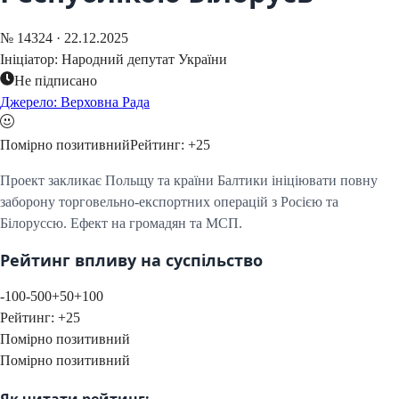
№
14324
·
22.12.2025
Ініціатор:
Народний депутат України
Не підписано
Джерело: Верховна Рада
Помірно позитивний
Рейтинг:
+
25
Проект закликає Польщу та країни Балтики ініціювати повну
заборону торговельно-експортних операцій з Росією та
Білоруссю. Ефект на громадян та МСП.
Рейтинг впливу на суспільство
-100
-50
0
+50
+100
Рейтинг:
+
25
Помірно позитивний
Помірно позитивний
Як читати рейтинг: