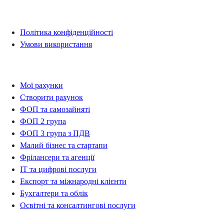
Правова інформація
Політика конфіденційності
Умови використання
Рахунки
Мої рахунки
Створити рахунок
ФОП та самозайняті
ФОП 2 група
ФОП 3 група з ПДВ
Малий бізнес та стартапи
Фрілансери та агенції
IT та цифрові послуги
Експорт та міжнародні клієнти
Бухгалтери та облік
Освітні та консалтингові послуги