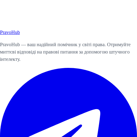
Pravo
Hub
Почати консультацію
PravoHub — ваш надійний помічник у світі права. Отримуйте
миттєві відповіді на правові питання за допомогою штучного
інтелекту.