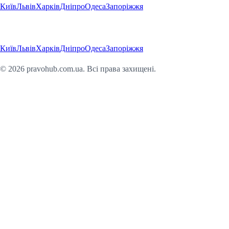
Київ
Львів
Харків
Дніпро
Одеса
Запоріжжя
Регіони
Київ
Львів
Харків
Дніпро
Одеса
Запоріжжя
©
2026
pravohub.com.ua. Всі права захищені.
Юридична консультація онлайн