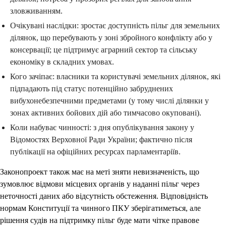
зловживанням.
Очікувані наслідки: зростає доступність пільг для земельних
ділянок, що перебувають у зоні збройного конфлікту або у
консервації; це підтримує аграрний сектор та сільську
економіку в складних умовах.
Кого зачіпає: власники та користувачі земельних ділянок, які
підпадають під статус потенційно забруднених
вибухонебезпечними предметами (у тому числі ділянки у
зонах активних бойових дій або тимчасово окуповані).
Коли набуває чинності: з дня опублікування закону у
Відомостях Верховної Ради України; фактично після
публікації на офіційних ресурсах парламентаріїв.
Законопроект також має на меті зняти невизначеність, що
зумовлює відмови місцевих органів у наданні пільг через
неточності даних або відсутність обстеження. Відповідність
нормам Конституції та чинного ПКУ зберігатиметься, але
рішення судів на підтримку пільг буде мати чітке правове