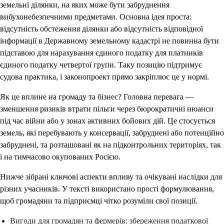
земельні ділянки, на яких може бути забруднення
вибухонебезпечними предметами. Основна ідея проста:
відсутність обстеження ділянки або відсутність відповідної
інформації в Державному земельному кадастрі не повинна бути
підставою для нарахування єдиного податку для платників
єдиного податку четвертої групи. Таку позицію підтримує
судова практика, і законопроект прямо закріплює це у нормі.
Як це вплине на громаду та бізнес? Головна перевага —
зменшення ризиків втрати пільги через бюрократичні нюанси
під час війни або у зонах активних бойових дій. Це стосується
земель, які перебувають у консервації, забруднені або потенційно
забруднені, та розташовані як на підконтрольних територіях, так
і на тимчасово окупованих Росією.
Нижче зібрані ключові аспекти впливу та очікувані наслідки для
різних учасників. У тексті використано прості формулювання,
щоб громадяни та підприємці чітко розуміли свої позиції.
Вигоди для громадян та фермерів: збереження податкової