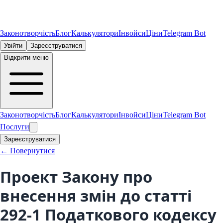
Законотворчість
Блог
Калькулятори
Інвойси
Ціни
Telegram Bot
Увійти
Зареєструватися
Відкрити меню
Законотворчість
Блог
Калькулятори
Інвойси
Ціни
Telegram Bot
Послуги
Зареєструватися
← Повернутися
Проект Закону про
внесення змін до статті
292-1 Податкового кодексу