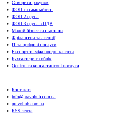
Створити рахунок
ФОП та самозайняті
ФОП 2 група
ФОП 3 група з ПДВ
Малий бізнес та стартапи
Фрілансери та агенції
IT та цифрові послуги
Експорт та міжнародні клієнти
Бухгалтери та облік
Освітні та консалтингові послуги
Контакти
Контакти
info@pravohub.com.ua
pravohub.com.ua
RSS лента
Регіони