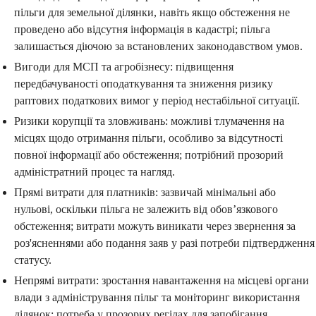
пільги для земельної ділянки, навіть якщо обстеження не
проведено або відсутня інформація в кадастрі; пільга
залишається діючою за встановлених законодавством умов.
Вигоди для МСП та агробізнесу: підвищення
передбачуваності оподаткування та зниження ризику
раптових податкових вимог у період нестабільної ситуації.
Ризики корупції та зловживань: можливі тлумачення на
місцях щодо отримання пільги, особливо за відсутності
повної інформації або обстеження; потрібний прозорий
адміністратний процес та нагляд.
Прямі витрати для платників: зазвичай мінімальні або
нульові, оскільки пільга не залежить від обов’язкового
обстеження; витрати можуть виникати через звернення за
роз'ясненнями або подання заяв у разі потреби підтвердження
статусу.
Непрямі витрати: зростання навантаження на місцеві органи
влади з адміністрування пільг та моніторинг використання
ділянок; потреба у прозорих регілах для запобігання