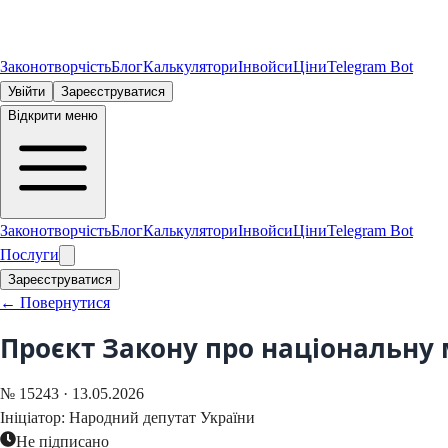
Законотворчість
Блог
Калькулятори
Інвойси
Ціни
Telegram Bot
Увійти
Зареєструватися
Відкрити меню
Законотворчість
Блог
Калькулятори
Інвойси
Ціни
Telegram Bot
Послуги
Зареєструватися
← Повернутися
Проєкт Закону про національну
№
15243
·
13.05.2026
Ініціатор:
Народний депутат України
Не підписано