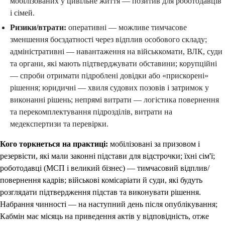
мобілізованих у цивільне життя — позитив для роботодавців
і сімей.
Ризики/втрати:
оперативні — можливе тимчасове
зменшення боєздатності через відплив особового складу;
адміністративні — навантаження на військкомати, ВЛК, суди
та органи, які мають підтверджувати обставини; корупційні
— спроби отримати підроблені довідки або «прискорені»
рішення; юридичні — хвиля судових позовів і затримок у
виконанні рішень; непрямі витрати — логістика повернення
та перекомплектування підрозділів, витрати на
медекспертизи та перевірки.
Кого торкнеться на практиці:
мобілізовані за призовом і
резервісти, які мали законні підстави для відстрочки; їхні сім'ї;
роботодавці (МСП і великий бізнес) — тимчасовий відплив/
повернення кадрів; військові комісаріати й суди, які будуть
розглядати підтвердження підстав та виконувати рішення.
Набрання чинності — на наступний день після опублікування;
Кабмін має місяць на приведення актів у відповідність, отже