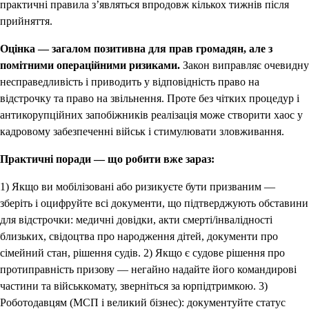
практичні правила з’являться впродовж кількох тижнів після
прийняття.
Оцінка — загалом позитивна для прав громадян, але з
помітними операційними ризиками.
Закон виправляє очевидну
несправедливість і приводить у відповідність право на
відстрочку та право на звільнення. Проте без чітких процедур і
антикорупційних запобіжників реалізація може створити хаос у
кадровому забезпеченні військ і стимулювати зловживання.
Практичні поради — що робити вже зараз:
1) Якщо ви мобілізовані або ризикуєте бути призваним —
зберіть і оцифруйте всі документи, що підтверджують обставини
для відстрочки: медичні довідки, акти смерті/інвалідності
близьких, свідоцтва про народження дітей, документи про
сімейний стан, рішення судів. 2) Якщо є судове рішення про
протиправність призову — негайно надайте його командирові
частини та військкомату, зверніться за юрпідтримкою. 3)
Роботодавцям (МСП і великий бізнес): документуйте статус