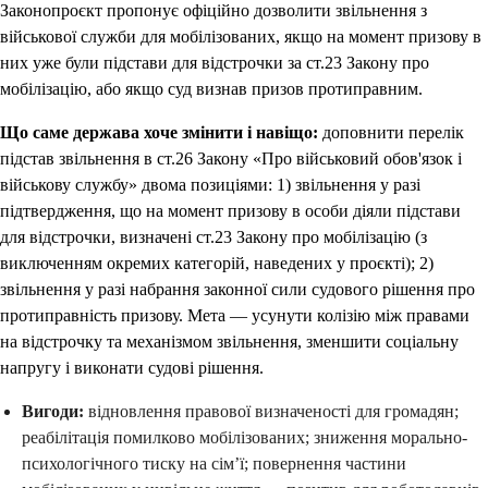
Законопроєкт пропонує офіційно дозволити звільнення з
військової служби для мобілізованих, якщо на момент призову в
них уже були підстави для відстрочки за ст.23 Закону про
мобілізацію, або якщо суд визнав призов протиправним.
Що саме держава хоче змінити і навіщо:
доповнити перелік
підстав звільнення в ст.26 Закону «Про військовий обов'язок і
військову службу» двома позиціями: 1) звільнення у разі
підтвердження, що на момент призову в особи діяли підстави
для відстрочки, визначені ст.23 Закону про мобілізацію (з
виключенням окремих категорій, наведених у проєкті); 2)
звільнення у разі набрання законної сили судового рішення про
протиправність призову. Мета — усунути колізію між правами
на відстрочку та механізмом звільнення, зменшити соціальну
напругу і виконати судові рішення.
Вигоди:
відновлення правової визначеності для громадян;
реабілітація помилково мобілізованих; зниження морально-
психологічного тиску на сім’ї; повернення частини