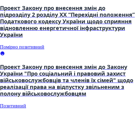
Проект Закону про внесення змін до
підрозділу 2 розділу XX “Перехідні положення”
Податкового кодексу України щодо сприяння
відновленню енергетичної інфраструктури
України
Помірно позитивний
Проект Закону про внесення змін до Закону
України "Про соціальний і правовий захист
військовослужбовців та членів їх сімей" щодо
реалізації права на відпустку звільненим з
полону військовослужбовцям
Позитивний