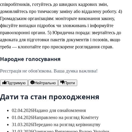
співробітників, готуйтесь до швидких кадрових змін,
домовляйтесь про тимчасову заміну або віддалену роботу. 4)
Громадським організаціям: моніторьте виконання закону,
фіксуйте випадки підробок чи зловживань і інформуйте
правоохоронні органи. 5) Юридична порада: звертайтесь до
адвоката для підготовки пакетів документів і позовів, якщо
треба — клопотайте про прискорене розглядання справ.
Народне голосування
Реєстрація не обов'язкова. Ваша думка важлива!
Підтримую
Нейтрально
Проти
Дати та стан проходження
02.04.2026
Надано для ознайомлення
01.04.2026
Направлено на розгляд Комітету
31.03.2026
Передано на розгляд керівництву
31.03.2026
Одержано Верховною Радою України