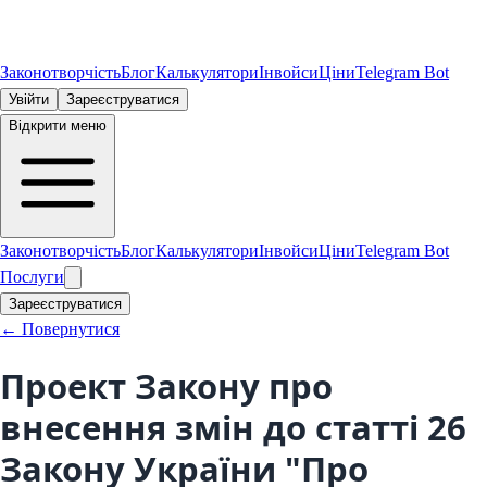
Законотворчість
Блог
Калькулятори
Інвойси
Ціни
Telegram Bot
Увійти
Зареєструватися
Відкрити меню
Законотворчість
Блог
Калькулятори
Інвойси
Ціни
Telegram Bot
Послуги
Зареєструватися
← Повернутися
Проект Закону про
внесення змін до статті 26
Закону України "Про