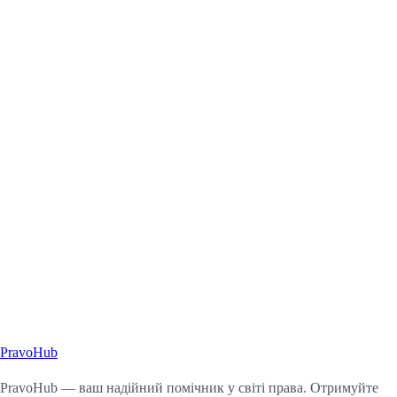
Pravo
Hub
Почати консультацію
PravoHub — ваш надійний помічник у світі права. Отримуйте