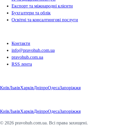
Експорт та міжнародні клієнти
Бухгалтери та облік
Освітні та консалтингові послуги
Контакти
Контакти
info@pravohub.com.ua
pravohub.com.ua
RSS лента
Регіони
Київ
Львів
Харків
Дніпро
Одеса
Запоріжжя
Регіони
Київ
Львів
Харків
Дніпро
Одеса
Запоріжжя
©
2026
pravohub.com.ua. Всі права захищені.