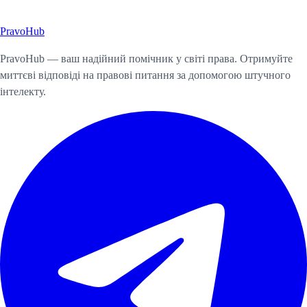
Pravo
Hub
Почати консультацію
PravoHub — ваш надійний помічник у світі права. Отримуйте
миттєві відповіді на правові питання за допомогою штучного
інтелекту.