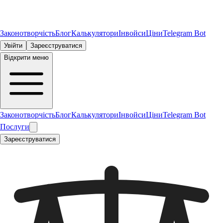
Законотворчість
Блог
Калькулятори
Інвойси
Ціни
Telegram Bot
Увійти
Зареєструватися
Відкрити меню
Законотворчість
Блог
Калькулятори
Інвойси
Ціни
Telegram Bot
Послуги
Зареєструватися