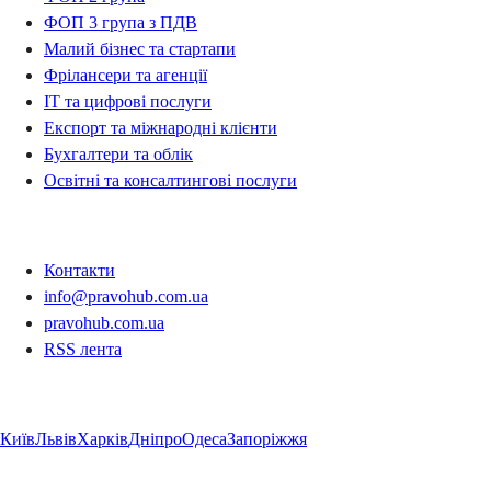
ФОП 3 група з ПДВ
Малий бізнес та стартапи
Фрілансери та агенції
IT та цифрові послуги
Експорт та міжнародні клієнти
Бухгалтери та облік
Освітні та консалтингові послуги
Контакти
Контакти
info@pravohub.com.ua
pravohub.com.ua
RSS лента
Регіони
Київ
Львів
Харків
Дніпро
Одеса
Запоріжжя
Регіони