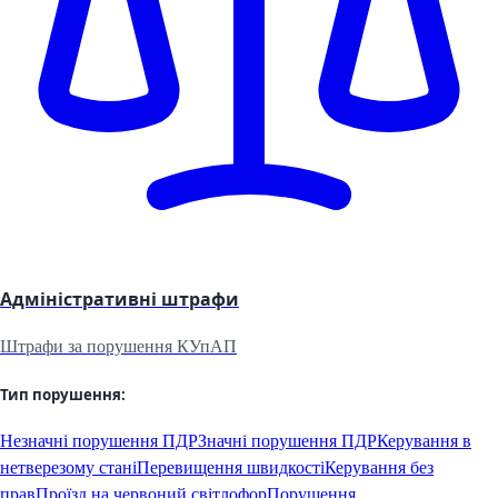
Адміністративні штрафи
Штрафи за порушення КУпАП
Тип порушення:
Незначні порушення ПДР
Значні порушення ПДР
Керування в
нетверезому стані
Перевищення швидкості
Керування без
прав
Проїзд на червоний світлофор
Порушення