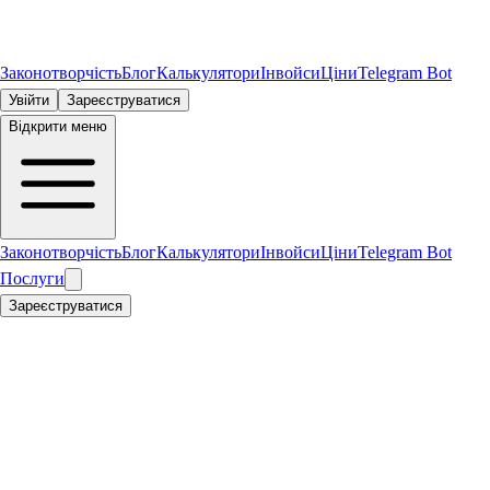
Законотворчість
Блог
Калькулятори
Інвойси
Ціни
Telegram Bot
Увійти
Зареєструватися
Відкрити меню
Законотворчість
Блог
Калькулятори
Інвойси
Ціни
Telegram Bot
Послуги
Зареєструватися